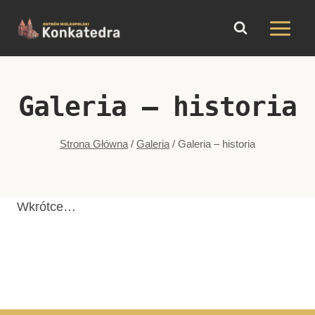
do
Przejdź
treści
do
treści
Galeria – historia
Strona Główna
/
Galeria
/
Galeria – historia
Wkrótce…