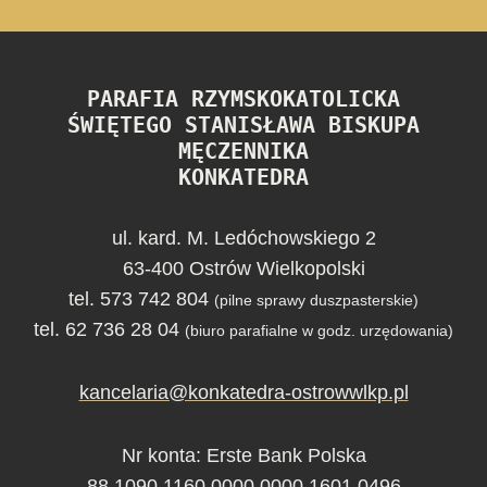
PARAFIA RZYMSKOKATOLICKA
ŚWIĘTEGO STANISŁAWA BISKUPA
MĘCZENNIKA
KONKATEDRA
ul. kard. M. Ledóchowskiego 2
63-400 Ostrów Wielkopolski
tel. 573 742 804
(pilne sprawy duszpasterskie)
tel. 62 736 28 04
(biuro parafialne w godz. urzędowania)
kancelaria@konkatedra-ostrowwlkp.pl
Nr konta: Erste Bank Polska
88 1090 1160 0000 0000 1601 0496