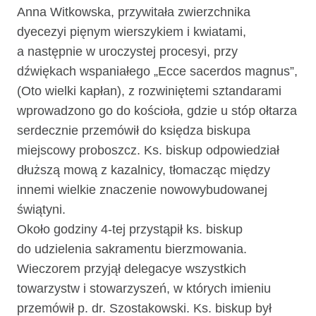
Anna Witkowska, przywitała zwierzchnika
dyecezyi pięnym wierszykiem i kwiatami,
a następnie w uroczystej procesyi, przy
dźwiękach wspaniałego „Ecce sacerdos magnus”,
(Oto wielki kapłan), z rozwiniętemi sztandarami
wprowadzono go do kościoła, gdzie u stóp ołtarza
serdecznie przemówił do księdza biskupa
miejscowy proboszcz. Ks. biskup odpowiedział
dłuższą mową z kazalnicy, tłomacząc między
innemi wielkie znaczenie nowowybudowanej
świątyni.
Około godziny 4-tej przystąpił ks. biskup
do udzielenia sakramentu bierzmowania.
Wieczorem przyjął delegacye wszystkich
towarzystw i stowarzyszeń, w których imieniu
przemówił p. dr. Szostakowski. Ks. biskup był