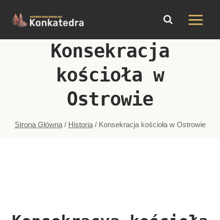
do
Przejdź
treści
do
treści
Konsekracja
kościoła w
Ostrowie
Strona Główna
/
Historia
/
Konsekracja kościoła w Ostrowie