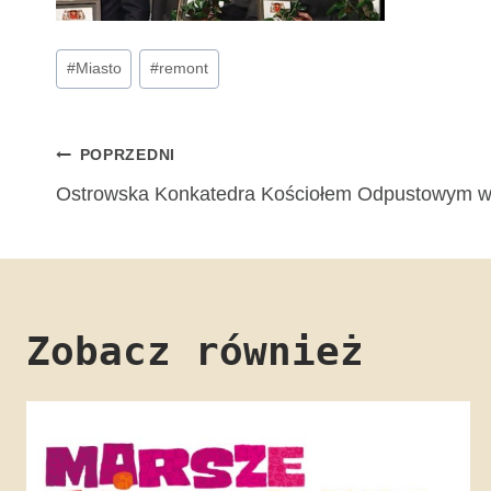
Tagi
#
Miasto
#
remont
wpisu:
Nawigacja
POPRZEDNI
Ostrowska Konkatedra Kościołem Odpustowym w
wpisu
Zobacz również