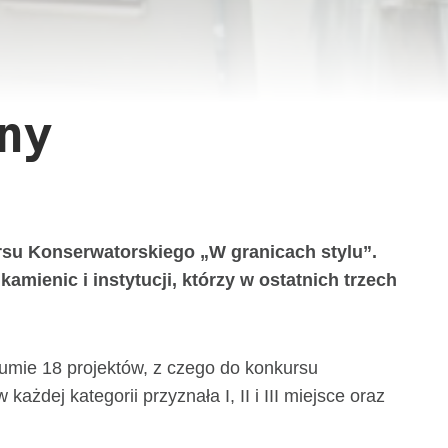
ny
ursu Konserwatorskiego „W granicach stylu”.
amienic i instytucji, którzy w ostatnich trzech
sumie 18 projektów, z czego do konkursu
dej kategorii przyznała I, II i III miejsce oraz