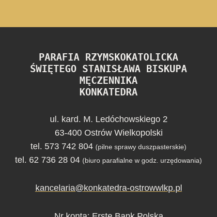
PARAFIA RZYMSKOKATOLICKA
ŚWIĘTEGO STANISŁAWA BISKUPA
MĘCZENNIKA
KONKATEDRA
ul. kard. M. Ledóchowskiego 2
63-400 Ostrów Wielkopolski
tel. 573 742 804
(pilne sprawy duszpasterskie)
tel. 62 736 28 04
(biuro parafialne w godz. urzędowania)
kancelaria@konkatedra-ostrowwlkp.pl
Nr konta: Erste Bank Polska