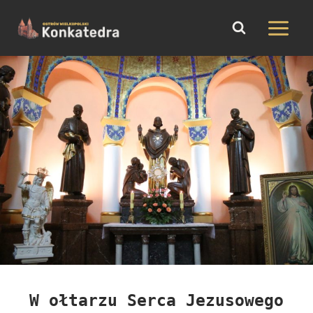
do
Przejdź
treści
do
treści
W ołtarzu Serca Jezusowego