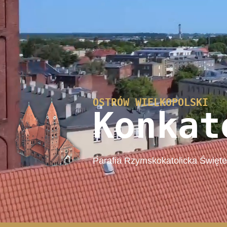
OSTRÓW WIELKOPOLSKI
Konkat
Parafia Rzymskokatolicka Święt