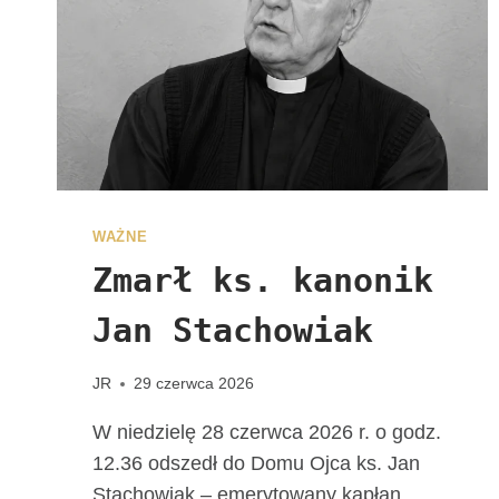
R
S
O
N
A
L
N
E
W
D
WAŻNE
I
Zmarł ks. kanonik
E
C
Jan Stachowiak
E
Z
JR
29 czerwca 2026
J
I
W niedzielę 28 czerwca 2026 r. o godz.
K
12.36 odszedł do Domu Ojca ks. Jan
A
Stachowiak – emerytowany kapłan
L