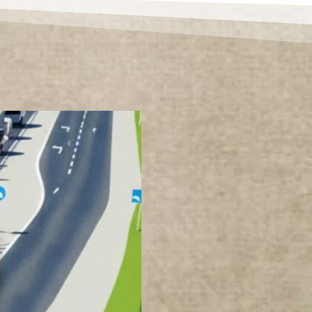
R
A
N
C
I
W
K
O
T
L
I
N
I
E
K
Ł
O
D
Z
K