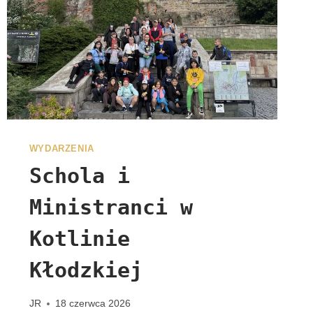
G
R
Y
N
A
C
J
I
WYDARZENIA
Schola i
Ministranci w
Kotlinie
Kłodzkiej
JR
18 czerwca 2026