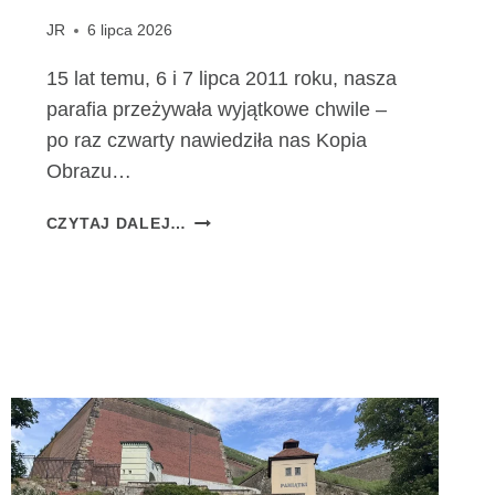
JR
6 lipca 2026
15 lat temu, 6 i 7 lipca 2011 roku, nasza
parafia przeżywała wyjątkowe chwile –
po raz czwarty nawiedziła nas Kopia
Obrazu…
1
CZYTAJ DALEJ…
5
L
A
T
O
D
P
E
R
E