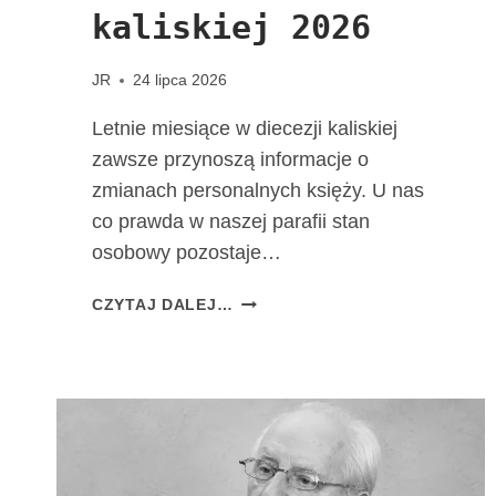
kaliskiej 2026
JR
24 lipca 2026
Letnie miesiące w diecezji kaliskiej
zawsze przynoszą informacje o
zmianach personalnych księży. U nas
co prawda w naszej parafii stan
osobowy pozostaje…
Z
CZYTAJ DALEJ…
M
I
A
N
Y
P
E