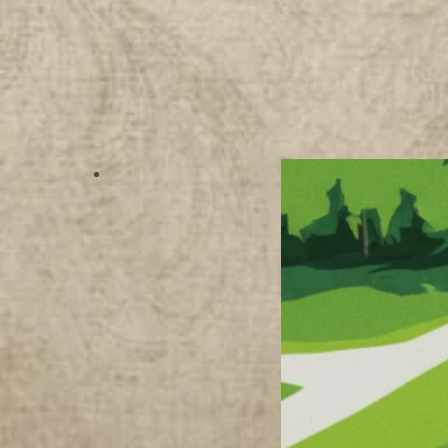
N
S
T
A
C
H
O
W
I
A
K