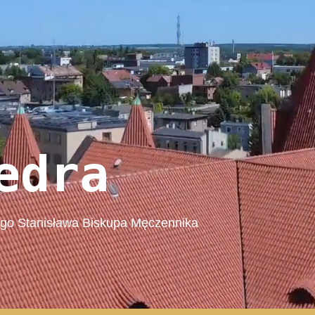
edra
ego Stanisława Biskupa Męczennika