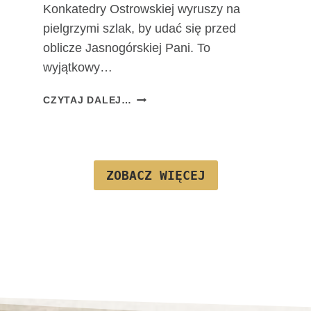
Konkatedry Ostrowskiej wyruszy na
J
pielgrzymi szlak, by udać się przed
F
A
oblicze Jasnogórskiej Pani. To
T
wyjątkowy…
I
M
T
CZYTAJ DALEJ…
S
A
K
D
I
R
E
O
J
ZOBACZ WIĘCEJ
G
A
J
U
Ż
N
A
W
A