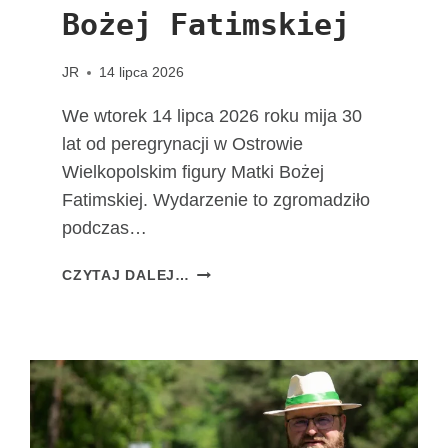
Bożej Fatimskiej
JR
14 lipca 2026
We wtorek 14 lipca 2026 roku mija 30
lat od peregrynacji w Ostrowie
Wielkopolskim figury Matki Bożej
Fatimskiej. Wydarzenie to zgromadziło
podczas…
3
CZYTAJ DALEJ…
0
L
A
T
O
D
W