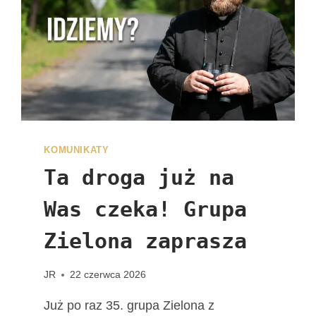
I
Z
Y
T
Y
F
I
G
U
R
KOMUNIKATY
Y
Ta droga już na
M
A
Was czeka! Grupa
T
K
Zielona zaprasza
I
B
JR
22 czerwca 2026
O
Ż
Już po raz 35. grupa Zielona z
E