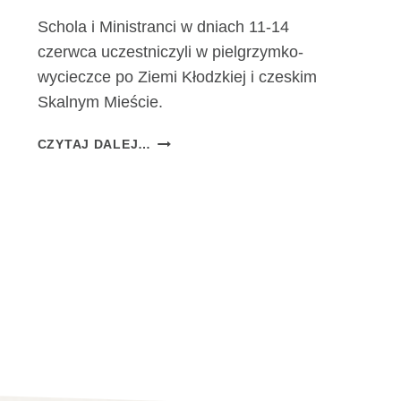
Schola i Ministranci w dniach 11-14
czerwca uczestniczyli w pielgrzymko-
wycieczce po Ziemi Kłodzkiej i czeskim
Skalnym Mieście.
S
CZYTAJ DALEJ…
C
H
O
L
A
I
M
I
N
I
S
T