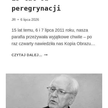
M
peregrynacji
A
T
K
JR
6 lipca 2026
I
B
15 lat temu, 6 i 7 lipca 2011 roku, nasza
O
parafia przeżywała wyjątkowe chwile – po
Ż
raz czwarty nawiedziła nas Kopia Obrazu…
E
J
1
CZYTAJ DALEJ…
F
5
A
L
T
A
I
T
M
O
S
D
K
P
I
E
E
R
J