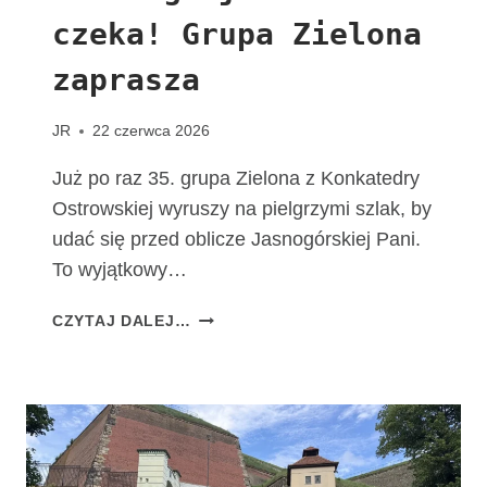
T
czeka! Grupa Zielona
A
C
zaprasza
H
O
W
JR
22 czerwca 2026
I
A
Już po raz 35. grupa Zielona z Konkatedry
K
Ostrowskiej wyruszy na pielgrzymi szlak, by
udać się przed oblicze Jasnogórskiej Pani.
To wyjątkowy…
T
CZYTAJ DALEJ…
A
D
R
O
G
A