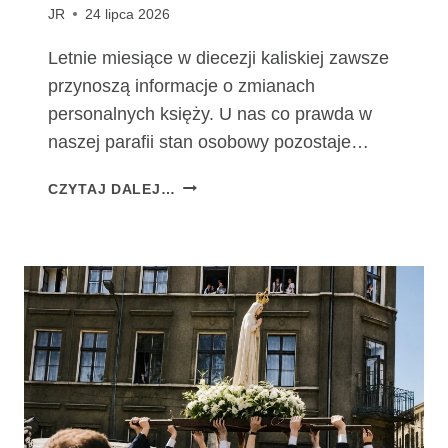
JR
24 lipca 2026
Letnie miesiące w diecezji kaliskiej zawsze
przynoszą informacje o zmianach
personalnych księży. U nas co prawda w
naszej parafii stan osobowy pozostaje…
Z
CZYTAJ DALEJ…
M
I
A
N
Y
P
E
R
S
O
N