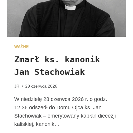
E
G
R
Y
N
A
C
WAŻNE
J
I
Zmarł ks. kanonik
Jan Stachowiak
JR
29 czerwca 2026
W niedzielę 28 czerwca 2026 r. o godz.
12.36 odszedł do Domu Ojca ks. Jan
Stachowiak – emerytowany kapłan diecezji
kaliskiej, kanonik…