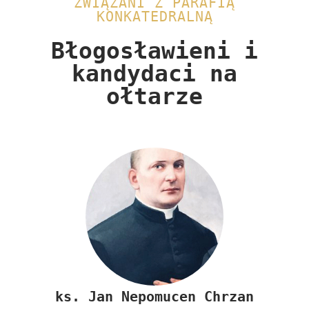
ZWIĄZANI Z PARAFIĄ
KONKATEDRALNĄ
Błogosławieni i
kandydaci na
ołtarze​
ks.
Jan Nepomucen Chrzan