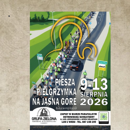
W
K
O
T
L
I
N
I
E
K
Ł
O
D
Z
K
I
E
J