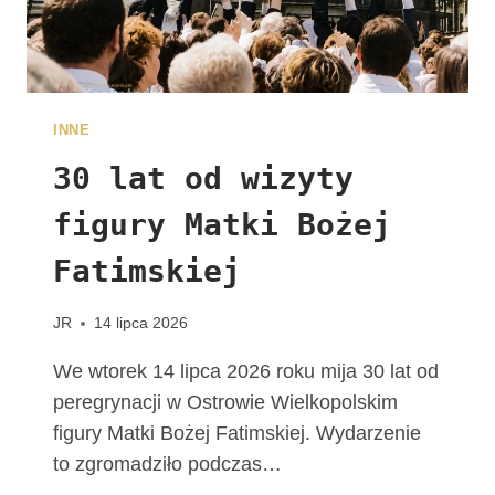
A
L
N
E
W
INNE
D
I
30 lat od wizyty
E
figury Matki Bożej
C
E
Fatimskiej
Z
J
I
JR
14 lipca 2026
K
A
We wtorek 14 lipca 2026 roku mija 30 lat od
L
peregrynacji w Ostrowie Wielkopolskim
I
figury Matki Bożej Fatimskiej. Wydarzenie
S
to zgromadziło podczas…
K