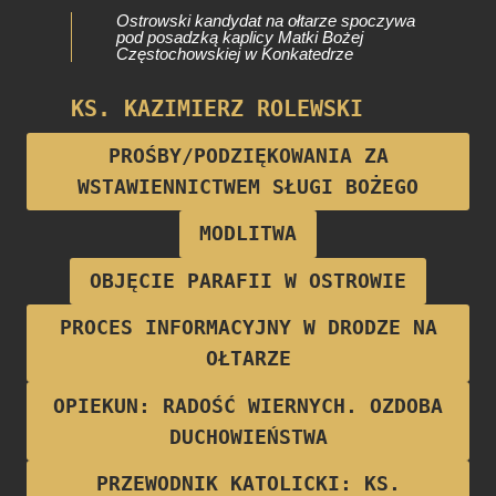
Ostrowski kandydat na ołtarze spoczywa
pod posadzką kaplicy Matki Bożej
Częstochowskiej w Konkatedrze
KS. KAZIMIERZ ROLEWSKI
Proboszcz parafii w latach 1922-1928
PROŚBY/PODZIĘKOWANIA ZA
WSTAWIENNICTWEM SŁUGI BOŻEGO
MODLITWA
OBJĘCIE PARAFII W OSTROWIE
PROCES INFORMACYJNY W DRODZE NA
OŁTARZE
OPIEKUN: RADOŚĆ WIERNYCH. OZDOBA
DUCHOWIEŃSTWA
PRZEWODNIK KATOLICKI: KS.