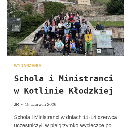
J
U
Ż
N
A
W
A
S
C
Z
WYDARZENIA
E
K
Schola i Ministranci
A
w Kotlinie Kłodzkiej
!
G
R
JR
18 czerwca 2026
U
P
Schola i Ministranci w dniach 11-14 czerwca
A
uczestniczyli w pielgrzymko-wycieczce po
Z