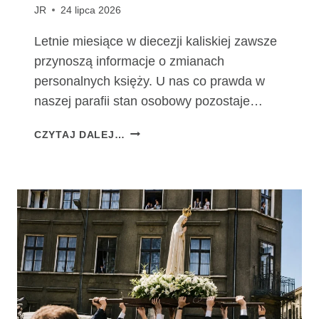
JR
24 lipca 2026
Letnie miesiące w diecezji kaliskiej zawsze
przynoszą informacje o zmianach
personalnych księży. U nas co prawda w
naszej parafii stan osobowy pozostaje…
Z
CZYTAJ DALEJ…
M
I
A
N
Y
P
E
R
S
O
N