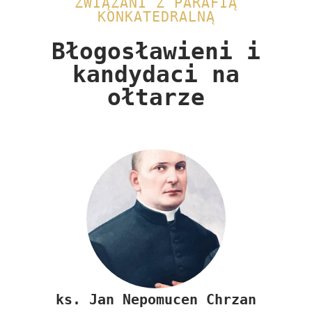
ZWIĄZANI Z PARAFIĄ
KONKATEDRALNĄ
Błogosławieni i
kandydaci na
ołtarze​
ks.
Jan Nepomucen Chrzan