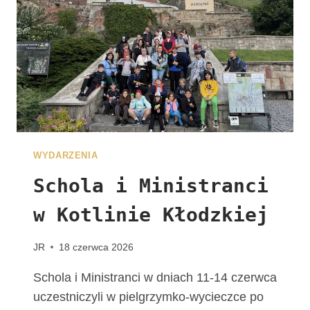
J
U
Ż
N
A
W
A
S
C
Z
WYDARZENIA
E
K
Schola i Ministranci
A
w Kotlinie Kłodzkiej
!
G
R
JR
18 czerwca 2026
U
P
Schola i Ministranci w dniach 11-14 czerwca
A
uczestniczyli w pielgrzymko-wycieczce po
Z