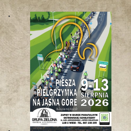
W
K
O
T
L
I
N
I
E
K
Ł
O
D
Z
K
I
E
J