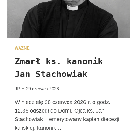
E
G
R
Y
N
A
C
WAŻNE
J
I
Zmarł ks. kanonik
Jan Stachowiak
JR
29 czerwca 2026
W niedzielę 28 czerwca 2026 r. o godz.
12.36 odszedł do Domu Ojca ks. Jan
Stachowiak – emerytowany kapłan diecezji
kaliskiej, kanonik…