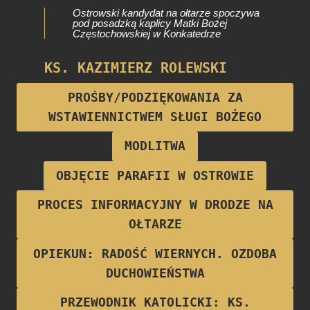
Ostrowski kandydat na ołtarze spoczywa
pod posadzką kaplicy Matki Bożej
Częstochowskiej w Konkatedrze
KS. KAZIMIERZ ROLEWSKI
Proboszcz parafii w latach 1922-1928
PROŚBY/PODZIĘKOWANIA ZA
WSTAWIENNICTWEM SŁUGI BOŻEGO
MODLITWA
OBJĘCIE PARAFII W OSTROWIE
PROCES INFORMACYJNY W DRODZE NA
OŁTARZE
OPIEKUN: RADOŚĆ WIERNYCH. OZDOBA
DUCHOWIEŃSTWA
PRZEWODNIK KATOLICKI: KS.