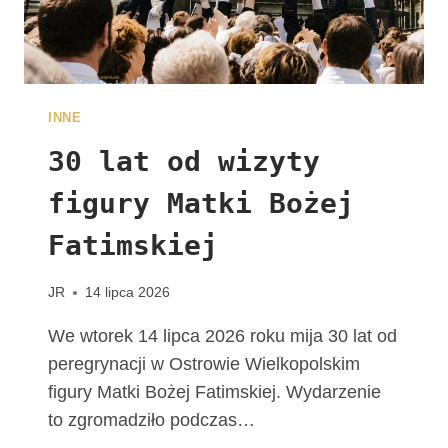
A
L
N
E
W
INNE
D
I
30 lat od wizyty
E
figury Matki Bożej
C
E
Fatimskiej
Z
J
I
JR
14 lipca 2026
K
A
We wtorek 14 lipca 2026 roku mija 30 lat od
L
peregrynacji w Ostrowie Wielkopolskim
I
figury Matki Bożej Fatimskiej. Wydarzenie
S
to zgromadziło podczas…
K