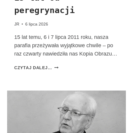
M
peregrynacji
A
T
K
JR
6 lipca 2026
I
B
15 lat temu, 6 i 7 lipca 2011 roku, nasza
O
parafia przeżywała wyjątkowe chwile – po
Ż
raz czwarty nawiedziła nas Kopia Obrazu…
E
J
1
CZYTAJ DALEJ…
F
5
A
L
T
A
I
T
M
O
S
D
K
P
I
E
E
R
J