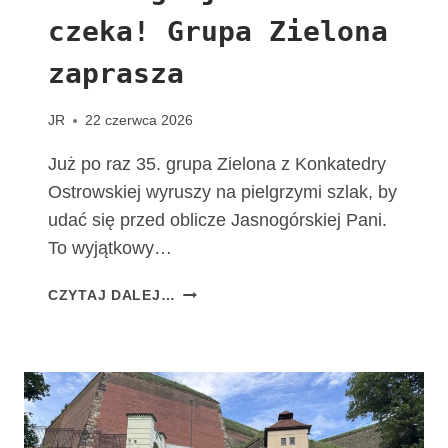
T
czeka! Grupa Zielona
A
C
zaprasza
H
O
W
JR
22 czerwca 2026
I
A
Już po raz 35. grupa Zielona z Konkatedry
K
Ostrowskiej wyruszy na pielgrzymi szlak, by
udać się przed oblicze Jasnogórskiej Pani.
To wyjątkowy…
T
CZYTAJ DALEJ…
A
D
R
O
G
A