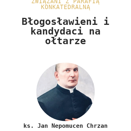
ZWIĄZANI Z PARAFIĄ
KONKATEDRALNĄ
Błogosławieni i
kandydaci na
ołtarze​
ks.
Jan Nepomucen Chrzan