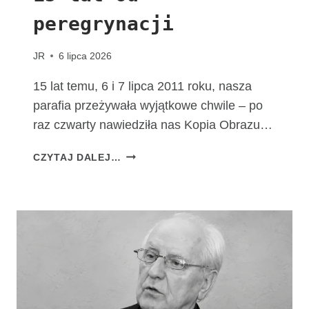
M
peregrynacji
A
T
K
JR
6 lipca 2026
I
B
15 lat temu, 6 i 7 lipca 2011 roku, nasza
O
parafia przeżywała wyjątkowe chwile – po
Ż
raz czwarty nawiedziła nas Kopia Obrazu…
E
J
1
CZYTAJ DALEJ…
F
5
A
L
T
A
I
T
M
O
S
D
K
P
I
E
E
R
J