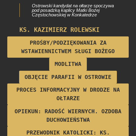
Ostrowski kandydat na ołtarze spoczywa
pod posadzką kaplicy Matki Bożej
Częstochowskiej w Konkatedrze
KS. KAZIMIERZ ROLEWSKI
Proboszcz parafii w latach 1922-1928
PROŚBY/PODZIĘKOWANIA ZA
WSTAWIENNICTWEM SŁUGI BOŻEGO
MODLITWA
OBJĘCIE PARAFII W OSTROWIE
PROCES INFORMACYJNY W DRODZE NA
OŁTARZE
OPIEKUN: RADOŚĆ WIERNYCH. OZDOBA
DUCHOWIEŃSTWA
PRZEWODNIK KATOLICKI: KS.