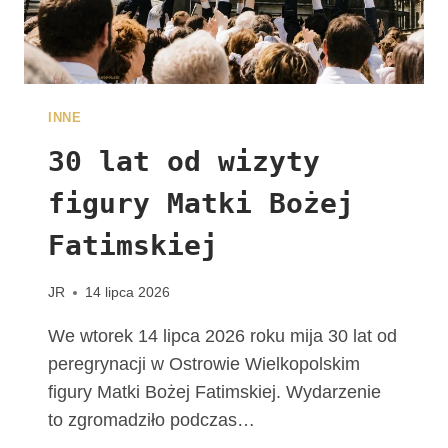
A
L
N
E
W
INNE
D
I
30 lat od wizyty
E
figury Matki Bożej
C
E
Fatimskiej
Z
J
I
JR
14 lipca 2026
K
A
We wtorek 14 lipca 2026 roku mija 30 lat od
L
peregrynacji w Ostrowie Wielkopolskim
I
figury Matki Bożej Fatimskiej. Wydarzenie
S
to zgromadziło podczas…
K