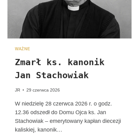
E
G
R
Y
N
A
C
WAŻNE
J
I
Zmarł ks. kanonik
Jan Stachowiak
JR
29 czerwca 2026
W niedzielę 28 czerwca 2026 r. o godz.
12.36 odszedł do Domu Ojca ks. Jan
Stachowiak – emerytowany kapłan diecezji
kaliskiej, kanonik…