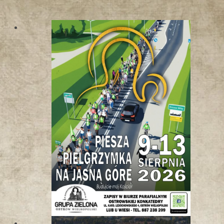
W
K
O
T
L
I
N
I
E
K
Ł
O
D
Z
K
I
E
J