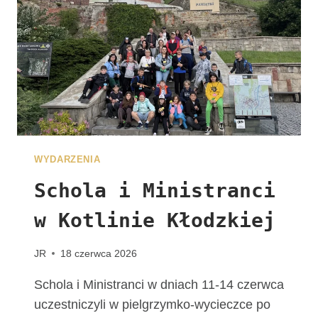
J
U
Ż
N
A
W
A
S
C
Z
WYDARZENIA
E
K
Schola i Ministranci
A
w Kotlinie Kłodzkiej
!
G
R
JR
18 czerwca 2026
U
P
Schola i Ministranci w dniach 11-14 czerwca
A
uczestniczyli w pielgrzymko-wycieczce po
Z