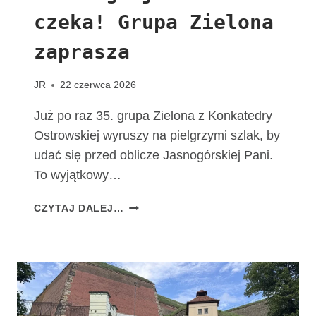
T
czeka! Grupa Zielona
A
C
zaprasza
H
O
W
JR
22 czerwca 2026
I
A
Już po raz 35. grupa Zielona z Konkatedry
K
Ostrowskiej wyruszy na pielgrzymi szlak, by
udać się przed oblicze Jasnogórskiej Pani.
To wyjątkowy…
T
CZYTAJ DALEJ…
A
D
R
O
G
A