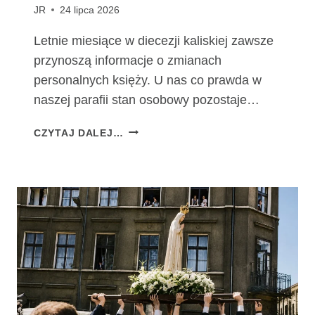
JR
24 lipca 2026
Letnie miesiące w diecezji kaliskiej zawsze
przynoszą informacje o zmianach
personalnych księży. U nas co prawda w
naszej parafii stan osobowy pozostaje…
Z
CZYTAJ DALEJ…
M
I
A
N
Y
P
E
R
S
O
N