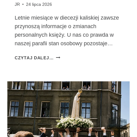
JR
24 lipca 2026
Letnie miesiące w diecezji kaliskiej zawsze
przynoszą informacje o zmianach
personalnych księży. U nas co prawda w
naszej parafii stan osobowy pozostaje…
Z
CZYTAJ DALEJ…
M
I
A
N
Y
P
E
R
S
O
N