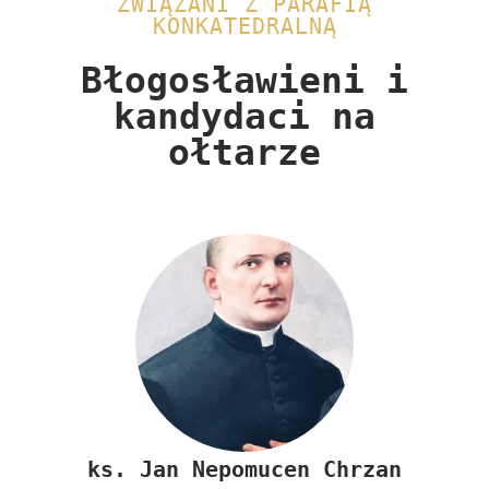
ZWIĄZANI Z PARAFIĄ
KONKATEDRALNĄ
Błogosławieni i
kandydaci na
ołtarze​
ks.
Jan Nepomucen Chrzan