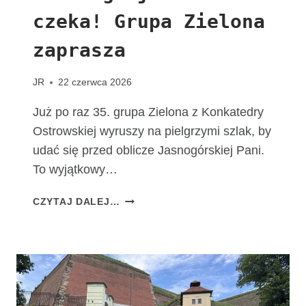
T
czeka! Grupa Zielona
A
C
zaprasza
H
O
W
JR
22 czerwca 2026
I
A
Już po raz 35. grupa Zielona z Konkatedry
K
Ostrowskiej wyruszy na pielgrzymi szlak, by
udać się przed oblicze Jasnogórskiej Pani.
To wyjątkowy…
T
CZYTAJ DALEJ…
A
D
R
O
G
A