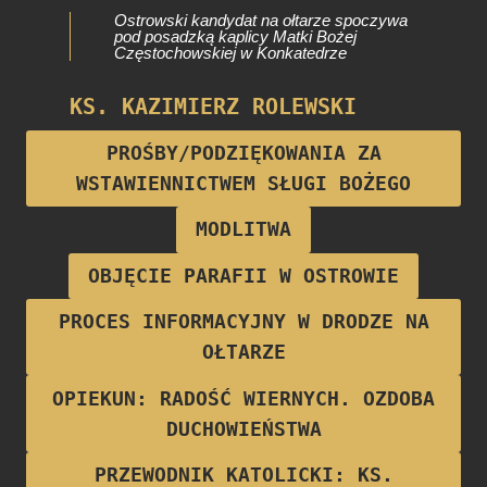
Ostrowski kandydat na ołtarze spoczywa
pod posadzką kaplicy Matki Bożej
Częstochowskiej w Konkatedrze
KS. KAZIMIERZ ROLEWSKI
Proboszcz parafii w latach 1922-1928
PROŚBY/PODZIĘKOWANIA ZA
WSTAWIENNICTWEM SŁUGI BOŻEGO
MODLITWA
OBJĘCIE PARAFII W OSTROWIE
PROCES INFORMACYJNY W DRODZE NA
OŁTARZE
OPIEKUN: RADOŚĆ WIERNYCH. OZDOBA
DUCHOWIEŃSTWA
PRZEWODNIK KATOLICKI: KS.