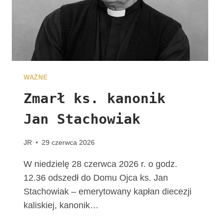
E
G
R
Y
N
A
C
WAŻNE
J
I
Zmarł ks. kanonik
Jan Stachowiak
JR
29 czerwca 2026
W niedzielę 28 czerwca 2026 r. o godz.
12.36 odszedł do Domu Ojca ks. Jan
Stachowiak – emerytowany kapłan diecezji
kaliskiej, kanonik…