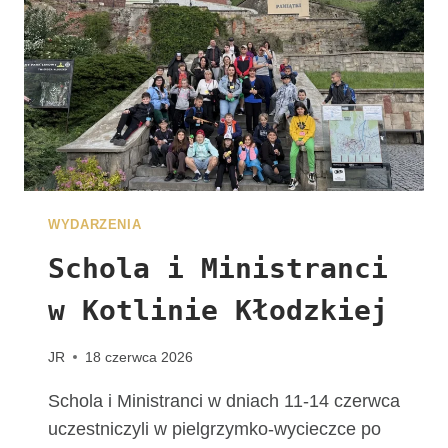
J
U
Ż
N
A
W
A
S
C
Z
WYDARZENIA
E
K
Schola i Ministranci
A
w Kotlinie Kłodzkiej
!
G
R
JR
18 czerwca 2026
U
P
Schola i Ministranci w dniach 11-14 czerwca
A
uczestniczyli w pielgrzymko-wycieczce po
Z