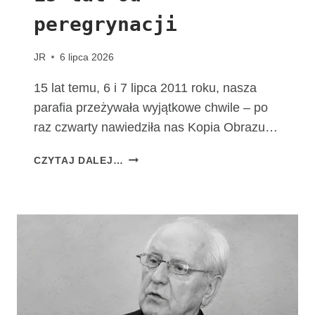
M
peregrynacji
A
T
K
JR
6 lipca 2026
I
B
15 lat temu, 6 i 7 lipca 2011 roku, nasza
O
parafia przeżywała wyjątkowe chwile – po
Ż
raz czwarty nawiedziła nas Kopia Obrazu…
E
J
1
CZYTAJ DALEJ…
F
5
A
L
T
A
I
T
M
O
S
D
K
P
I
E
E
R
J