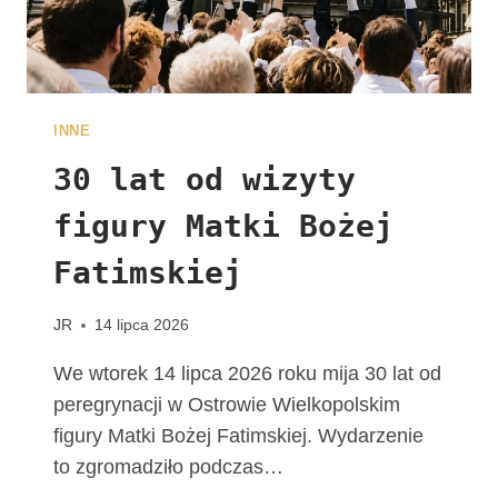
A
L
N
E
W
INNE
D
I
30 lat od wizyty
E
figury Matki Bożej
C
E
Fatimskiej
Z
J
I
JR
14 lipca 2026
K
A
We wtorek 14 lipca 2026 roku mija 30 lat od
L
peregrynacji w Ostrowie Wielkopolskim
I
figury Matki Bożej Fatimskiej. Wydarzenie
S
to zgromadziło podczas…
K