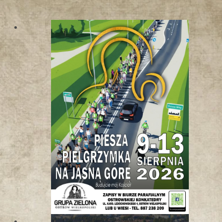
W
K
O
T
L
I
N
I
E
K
Ł
O
D
Z
K
I
E
J