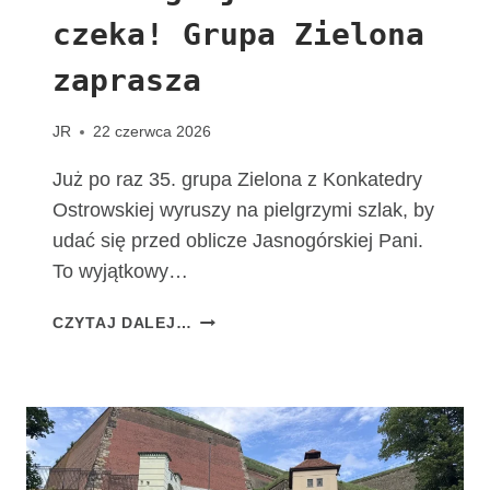
T
czeka! Grupa Zielona
A
C
zaprasza
H
O
W
JR
22 czerwca 2026
I
A
Już po raz 35. grupa Zielona z Konkatedry
K
Ostrowskiej wyruszy na pielgrzymi szlak, by
udać się przed oblicze Jasnogórskiej Pani.
To wyjątkowy…
T
CZYTAJ DALEJ…
A
D
R
O
G
A