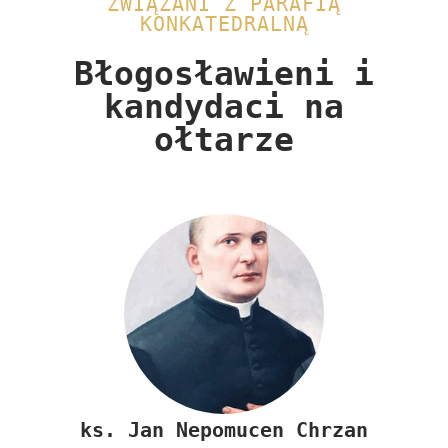
ZWIĄZANI Z PARAFIĄ
KONKATEDRALNĄ
Błogosławieni i
kandydaci na
ołtarze​
ks.
Jan Nepomucen Chrzan