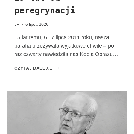
M
peregrynacji
A
T
K
JR
6 lipca 2026
I
B
15 lat temu, 6 i 7 lipca 2011 roku, nasza
O
parafia przeżywała wyjątkowe chwile – po
Ż
raz czwarty nawiedziła nas Kopia Obrazu…
E
J
1
CZYTAJ DALEJ…
F
5
A
L
T
A
I
T
M
O
S
D
K
P
I
E
E
R
J