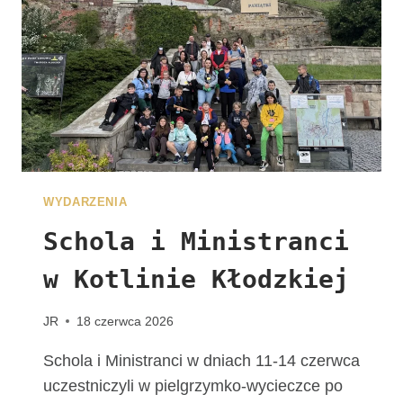
J
U
Ż
N
A
W
A
S
C
Z
WYDARZENIA
E
K
Schola i Ministranci
A
w Kotlinie Kłodzkiej
!
G
R
JR
18 czerwca 2026
U
P
Schola i Ministranci w dniach 11-14 czerwca
A
uczestniczyli w pielgrzymko-wycieczce po
Z