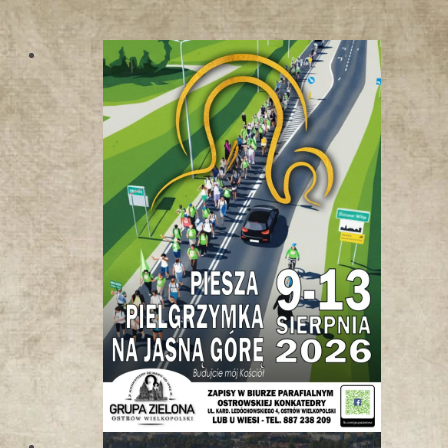
W
K
O
T
L
I
N
I
E
K
Ł
O
D
Z
K
I
E
J