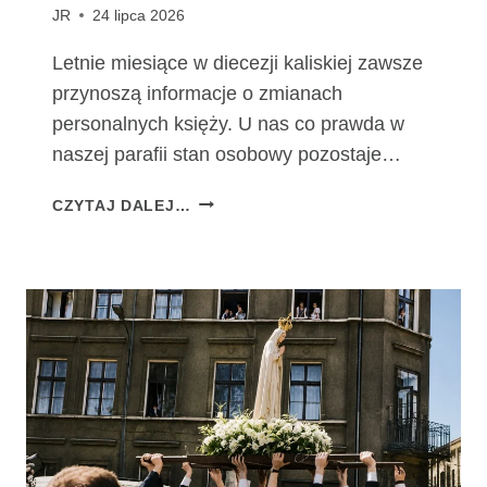
JR
24 lipca 2026
Letnie miesiące w diecezji kaliskiej zawsze
przynoszą informacje o zmianach
personalnych księży. U nas co prawda w
naszej parafii stan osobowy pozostaje…
Z
CZYTAJ DALEJ…
M
I
A
N
Y
P
E
R
S
O
N