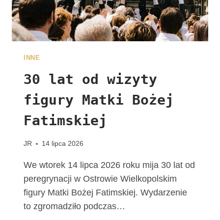
A
L
N
E
W
INNE
D
I
30 lat od wizyty
E
figury Matki Bożej
C
E
Fatimskiej
Z
J
I
JR
14 lipca 2026
K
A
We wtorek 14 lipca 2026 roku mija 30 lat od
L
peregrynacji w Ostrowie Wielkopolskim
I
figury Matki Bożej Fatimskiej. Wydarzenie
S
to zgromadziło podczas…
K