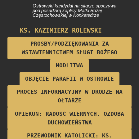
Ostrowski kandydat na ołtarze spoczywa
pod posadzką kaplicy Matki Bożej
Częstochowskiej w Konkatedrze
KS. KAZIMIERZ ROLEWSKI
Proboszcz parafii w latach 1922-1928
PROŚBY/PODZIĘKOWANIA ZA
WSTAWIENNICTWEM SŁUGI BOŻEGO
MODLITWA
OBJĘCIE PARAFII W OSTROWIE
PROCES INFORMACYJNY W DRODZE NA
OŁTARZE
OPIEKUN: RADOŚĆ WIERNYCH. OZDOBA
DUCHOWIEŃSTWA
PRZEWODNIK KATOLICKI: KS.