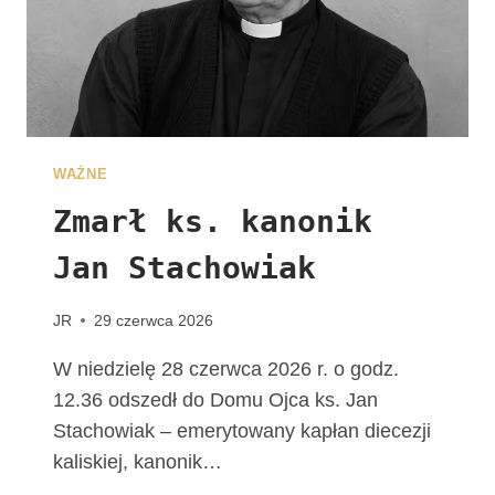
E
G
R
Y
N
A
C
WAŻNE
J
I
Zmarł ks. kanonik
Jan Stachowiak
JR
29 czerwca 2026
W niedzielę 28 czerwca 2026 r. o godz.
12.36 odszedł do Domu Ojca ks. Jan
Stachowiak – emerytowany kapłan diecezji
kaliskiej, kanonik…