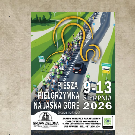
W
K
O
T
L
I
N
I
E
K
Ł
O
D
Z
K
I
E
J