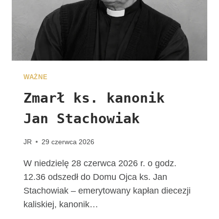
E
G
R
Y
N
A
C
WAŻNE
J
I
Zmarł ks. kanonik
Jan Stachowiak
JR
29 czerwca 2026
W niedzielę 28 czerwca 2026 r. o godz.
12.36 odszedł do Domu Ojca ks. Jan
Stachowiak – emerytowany kapłan diecezji
kaliskiej, kanonik…