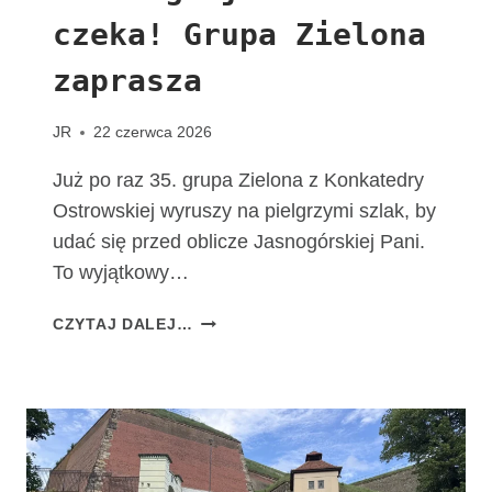
T
czeka! Grupa Zielona
A
C
zaprasza
H
O
W
JR
22 czerwca 2026
I
A
Już po raz 35. grupa Zielona z Konkatedry
K
Ostrowskiej wyruszy na pielgrzymi szlak, by
udać się przed oblicze Jasnogórskiej Pani.
To wyjątkowy…
T
CZYTAJ DALEJ…
A
D
R
O
G
A