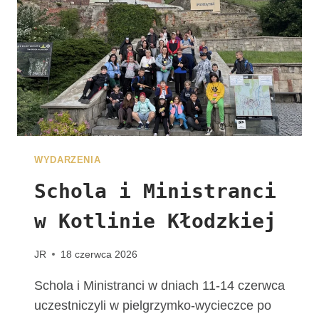
J
U
Ż
N
A
W
A
S
C
Z
WYDARZENIA
E
K
Schola i Ministranci
A
w Kotlinie Kłodzkiej
!
G
R
JR
18 czerwca 2026
U
P
Schola i Ministranci w dniach 11-14 czerwca
A
uczestniczyli w pielgrzymko-wycieczce po
Z