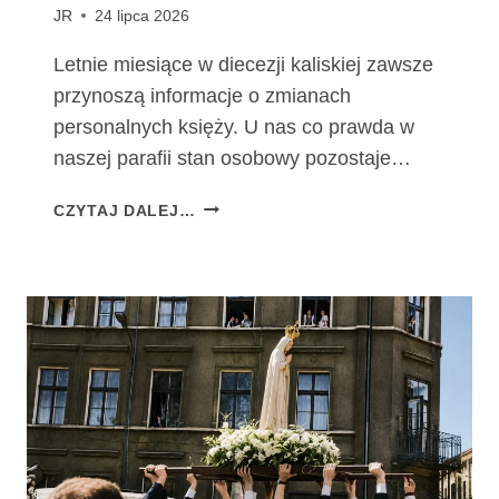
JR
24 lipca 2026
Letnie miesiące w diecezji kaliskiej zawsze
przynoszą informacje o zmianach
personalnych księży. U nas co prawda w
naszej parafii stan osobowy pozostaje…
Z
CZYTAJ DALEJ…
M
I
A
N
Y
P
E
R
S
O
N