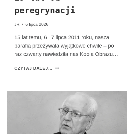
M
peregrynacji
A
T
K
JR
6 lipca 2026
I
B
15 lat temu, 6 i 7 lipca 2011 roku, nasza
O
parafia przeżywała wyjątkowe chwile – po
Ż
raz czwarty nawiedziła nas Kopia Obrazu…
E
J
1
CZYTAJ DALEJ…
F
5
A
L
T
A
I
T
M
O
S
D
K
P
I
E
E
R
J