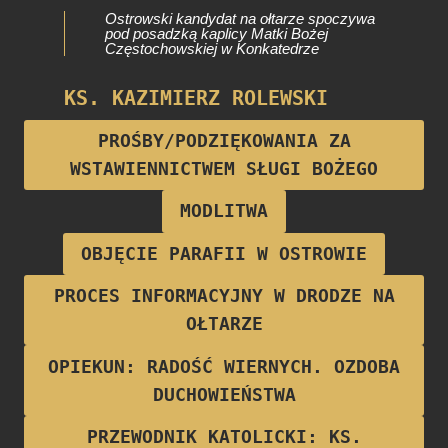
Ostrowski kandydat na ołtarze spoczywa
pod posadzką kaplicy Matki Bożej
Częstochowskiej w Konkatedrze
KS. KAZIMIERZ ROLEWSKI
Proboszcz parafii w latach 1922-1928
PROŚBY/PODZIĘKOWANIA ZA
WSTAWIENNICTWEM SŁUGI BOŻEGO
MODLITWA
OBJĘCIE PARAFII W OSTROWIE
PROCES INFORMACYJNY W DRODZE NA
OŁTARZE
OPIEKUN: RADOŚĆ WIERNYCH. OZDOBA
DUCHOWIEŃSTWA
PRZEWODNIK KATOLICKI: KS.