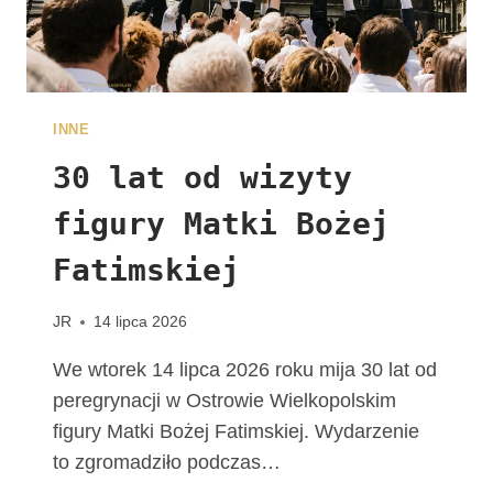
A
L
N
E
W
INNE
D
I
30 lat od wizyty
E
figury Matki Bożej
C
E
Fatimskiej
Z
J
I
JR
14 lipca 2026
K
A
We wtorek 14 lipca 2026 roku mija 30 lat od
L
peregrynacji w Ostrowie Wielkopolskim
I
figury Matki Bożej Fatimskiej. Wydarzenie
S
to zgromadziło podczas…
K