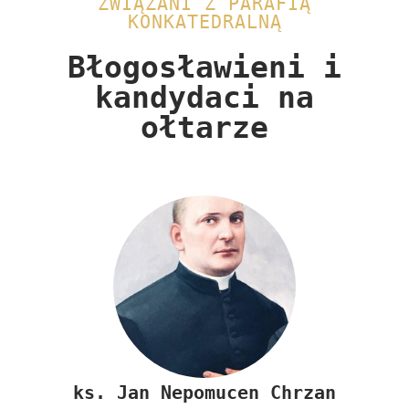
ZWIĄZANI Z PARAFIĄ
KONKATEDRALNĄ
Błogosławieni i
kandydaci na
ołtarze​
ks.
Jan Nepomucen Chrzan