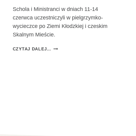
Schola i Ministranci w dniach 11-14
czerwca uczestniczyli w pielgrzymko-
wycieczce po Ziemi Kłodzkiej i czeskim
Skalnym Mieście.
S
CZYTAJ DALEJ…
C
H
O
L
A
I
M
I
N
I
S
T