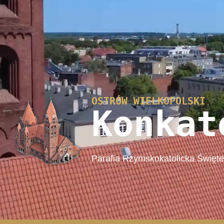
OSTRÓW WIELKOPOLSKI
Konkat
Parafia Rzymskokatolicka Święt