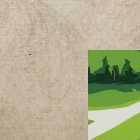
N
S
T
A
C
H
O
W
I
A
K