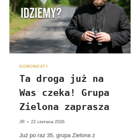
I
Z
Y
T
Y
F
I
G
U
R
KOMUNIKATY
Y
Ta droga już na
M
A
Was czeka! Grupa
T
K
Zielona zaprasza
I
B
JR
22 czerwca 2026
O
Ż
Już po raz 35. grupa Zielona z
E