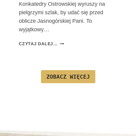
Konkatedry Ostrowskiej wyruszy na
J
pielgrzymi szlak, by udać się przed
F
A
oblicze Jasnogórskiej Pani. To
T
wyjątkowy…
I
M
T
CZYTAJ DALEJ…
S
A
K
D
I
R
E
O
J
ZOBACZ WIĘCEJ
G
A
J
U
Ż
N
A
W
A