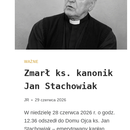
R
S
O
N
A
L
N
E
W
D
WAŻNE
I
Zmarł ks. kanonik
E
C
Jan Stachowiak
E
Z
JR
29 czerwca 2026
J
I
W niedzielę 28 czerwca 2026 r. o godz.
K
12.36 odszedł do Domu Ojca ks. Jan
A
Stachowiak – emerytowany kapłan
L