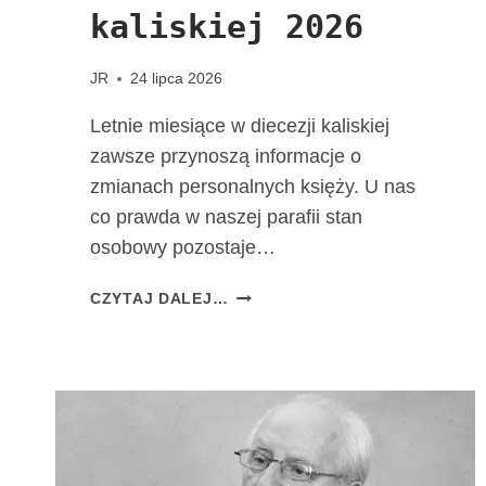
kaliskiej 2026
JR
24 lipca 2026
Letnie miesiące w diecezji kaliskiej
zawsze przynoszą informacje o
zmianach personalnych księży. U nas
co prawda w naszej parafii stan
osobowy pozostaje…
Z
CZYTAJ DALEJ…
M
I
A
N
Y
P
E