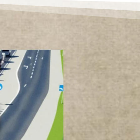
R
A
N
C
I
W
K
O
T
L
I
N
I
E
K
Ł
O
D
Z
K