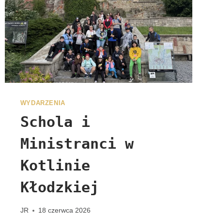
G
R
Y
N
A
C
J
I
WYDARZENIA
Schola i
Ministranci w
Kotlinie
Kłodzkiej
JR
18 czerwca 2026