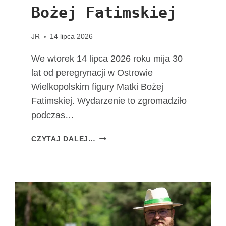
Bożej Fatimskiej
JR
14 lipca 2026
We wtorek 14 lipca 2026 roku mija 30
lat od peregrynacji w Ostrowie
Wielkopolskim figury Matki Bożej
Fatimskiej. Wydarzenie to zgromadziło
podczas…
3
CZYTAJ DALEJ…
0
L
A
T
O
D
W