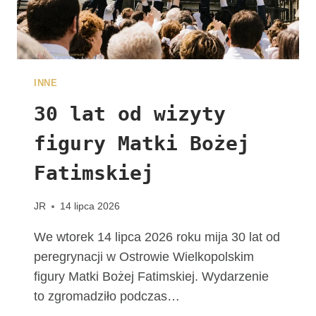
A
L
N
E
W
INNE
D
I
30 lat od wizyty
E
figury Matki Bożej
C
E
Fatimskiej
Z
J
I
JR
14 lipca 2026
K
A
We wtorek 14 lipca 2026 roku mija 30 lat od
L
peregrynacji w Ostrowie Wielkopolskim
I
figury Matki Bożej Fatimskiej. Wydarzenie
S
to zgromadziło podczas…
K