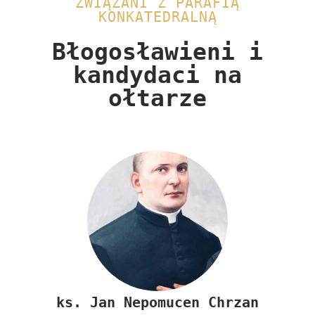
ZWIĄZANI Z PARAFIĄ
KONKATEDRALNĄ
Błogosławieni i
kandydaci na
ołtarze​
ks.
Jan Nepomucen Chrzan