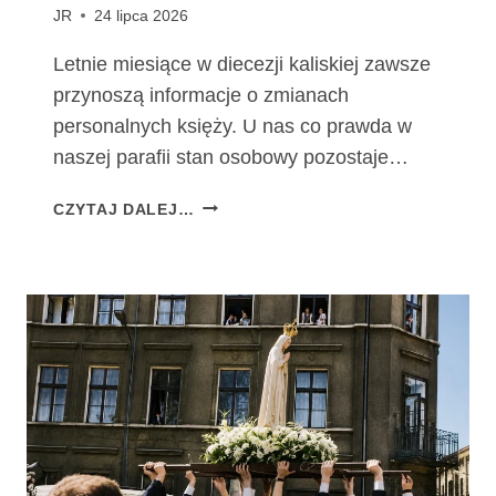
JR
24 lipca 2026
Letnie miesiące w diecezji kaliskiej zawsze
przynoszą informacje o zmianach
personalnych księży. U nas co prawda w
naszej parafii stan osobowy pozostaje…
Z
CZYTAJ DALEJ…
M
I
A
N
Y
P
E
R
S
O
N