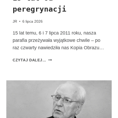
M
peregrynacji
A
T
K
JR
6 lipca 2026
I
B
15 lat temu, 6 i 7 lipca 2011 roku, nasza
O
parafia przeżywała wyjątkowe chwile – po
Ż
raz czwarty nawiedziła nas Kopia Obrazu…
E
J
1
CZYTAJ DALEJ…
F
5
A
L
T
A
I
T
M
O
S
D
K
P
I
E
E
R
J