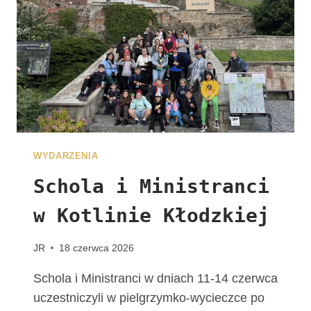
J
U
Ż
N
A
W
A
S
C
Z
WYDARZENIA
E
K
Schola i Ministranci
A
w Kotlinie Kłodzkiej
!
G
R
JR
18 czerwca 2026
U
P
Schola i Ministranci w dniach 11-14 czerwca
A
uczestniczyli w pielgrzymko-wycieczce po
Z