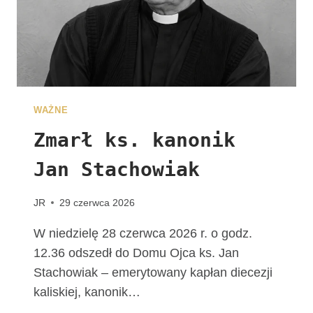
E
G
R
Y
N
A
C
WAŻNE
J
I
Zmarł ks. kanonik
Jan Stachowiak
JR
29 czerwca 2026
W niedzielę 28 czerwca 2026 r. o godz.
12.36 odszedł do Domu Ojca ks. Jan
Stachowiak – emerytowany kapłan diecezji
kaliskiej, kanonik…