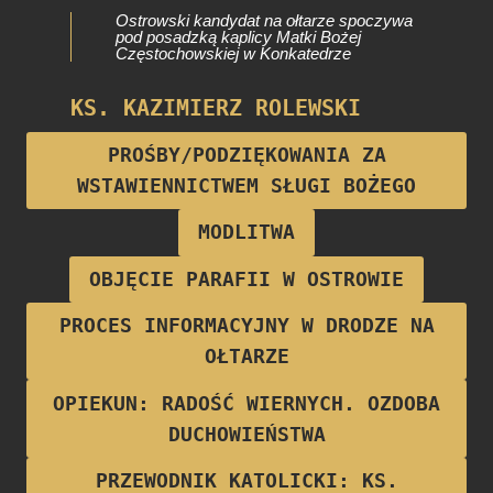
Ostrowski kandydat na ołtarze spoczywa
pod posadzką kaplicy Matki Bożej
Częstochowskiej w Konkatedrze
KS. KAZIMIERZ ROLEWSKI
Proboszcz parafii w latach 1922-1928
PROŚBY/PODZIĘKOWANIA ZA
WSTAWIENNICTWEM SŁUGI BOŻEGO
MODLITWA
OBJĘCIE PARAFII W OSTROWIE
PROCES INFORMACYJNY W DRODZE NA
OŁTARZE
OPIEKUN: RADOŚĆ WIERNYCH. OZDOBA
DUCHOWIEŃSTWA
PRZEWODNIK KATOLICKI: KS.