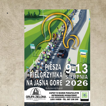
W
K
O
T
L
I
N
I
E
K
Ł
O
D
Z
K
I
E
J