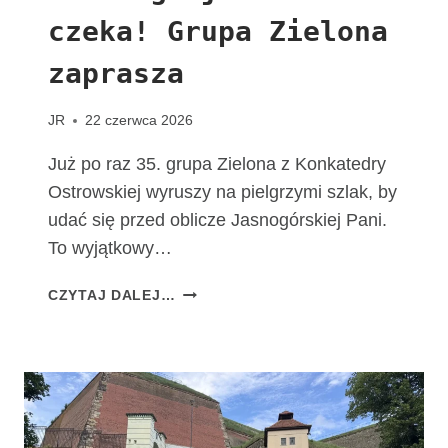
T
czeka! Grupa Zielona
A
C
zaprasza
H
O
W
JR
22 czerwca 2026
I
A
Już po raz 35. grupa Zielona z Konkatedry
K
Ostrowskiej wyruszy na pielgrzymi szlak, by
udać się przed oblicze Jasnogórskiej Pani.
To wyjątkowy…
T
CZYTAJ DALEJ…
A
D
R
O
G
A