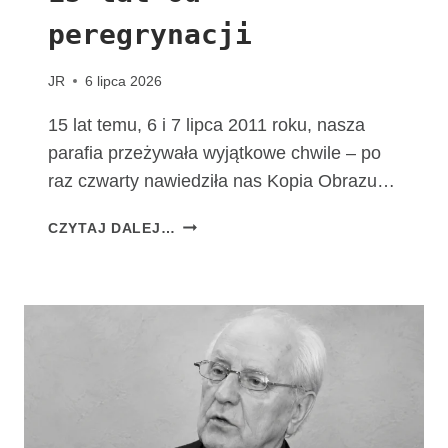
M
peregrynacji
A
T
K
JR
6 lipca 2026
I
B
15 lat temu, 6 i 7 lipca 2011 roku, nasza
O
parafia przeżywała wyjątkowe chwile – po
Ż
raz czwarty nawiedziła nas Kopia Obrazu…
E
J
1
CZYTAJ DALEJ…
F
5
A
L
T
A
I
T
M
O
S
D
K
P
I
E
E
R
J