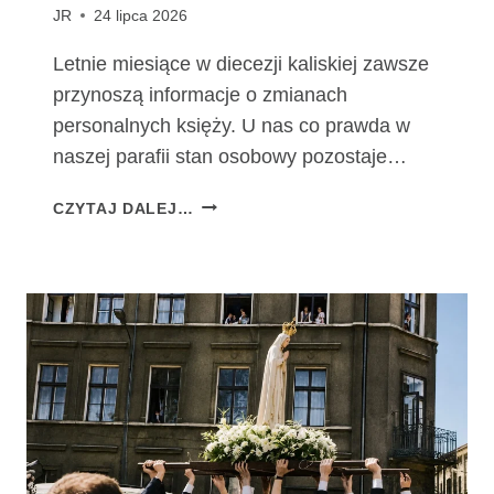
JR
24 lipca 2026
Letnie miesiące w diecezji kaliskiej zawsze
przynoszą informacje o zmianach
personalnych księży. U nas co prawda w
naszej parafii stan osobowy pozostaje…
Z
CZYTAJ DALEJ…
M
I
A
N
Y
P
E
R
S
O
N