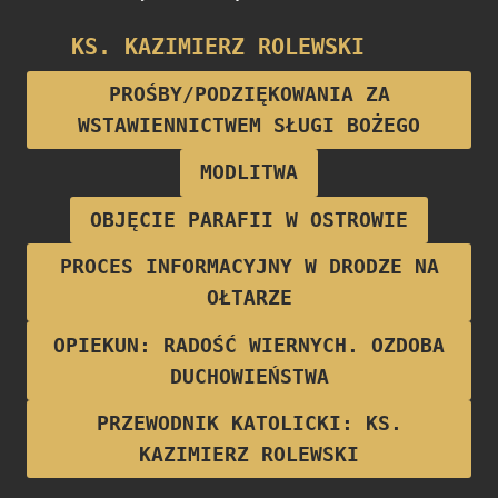
KS. KAZIMIERZ ROLEWSKI
Proboszcz parafii w latach 1922-1928
PROŚBY/PODZIĘKOWANIA ZA
WSTAWIENNICTWEM SŁUGI BOŻEGO
MODLITWA
OBJĘCIE PARAFII W OSTROWIE
PROCES INFORMACYJNY W DRODZE NA
OŁTARZE
OPIEKUN: RADOŚĆ WIERNYCH. OZDOBA
DUCHOWIEŃSTWA
PRZEWODNIK KATOLICKI: KS.
KAZIMIERZ ROLEWSKI