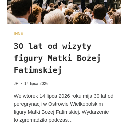
A
L
N
E
W
INNE
D
I
30 lat od wizyty
E
figury Matki Bożej
C
E
Fatimskiej
Z
J
I
JR
14 lipca 2026
K
A
We wtorek 14 lipca 2026 roku mija 30 lat od
L
peregrynacji w Ostrowie Wielkopolskim
I
figury Matki Bożej Fatimskiej. Wydarzenie
S
to zgromadziło podczas…
K