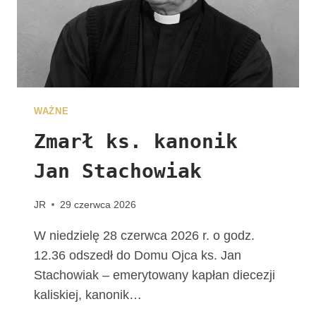
E
G
R
Y
N
A
C
WAŻNE
J
I
Zmarł ks. kanonik
Jan Stachowiak
JR
29 czerwca 2026
W niedzielę 28 czerwca 2026 r. o godz.
12.36 odszedł do Domu Ojca ks. Jan
Stachowiak – emerytowany kapłan diecezji
kaliskiej, kanonik…