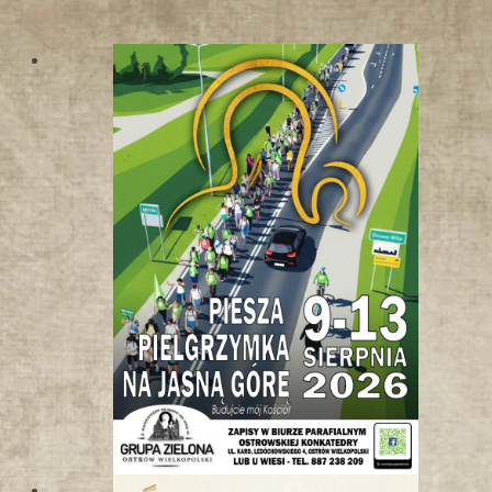
W
K
O
T
L
I
N
I
E
K
Ł
O
D
Z
K
I
E
J