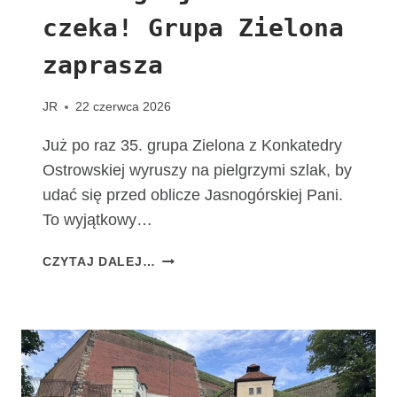
T
czeka! Grupa Zielona
A
C
zaprasza
H
O
W
JR
22 czerwca 2026
I
A
Już po raz 35. grupa Zielona z Konkatedry
K
Ostrowskiej wyruszy na pielgrzymi szlak, by
udać się przed oblicze Jasnogórskiej Pani.
To wyjątkowy…
T
CZYTAJ DALEJ…
A
D
R
O
G
A