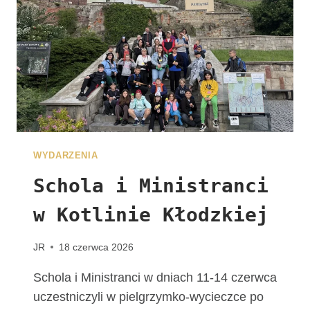
J
U
Ż
N
A
W
A
S
C
Z
WYDARZENIA
E
K
Schola i Ministranci
A
w Kotlinie Kłodzkiej
!
G
R
JR
18 czerwca 2026
U
P
Schola i Ministranci w dniach 11-14 czerwca
A
uczestniczyli w pielgrzymko-wycieczce po
Z