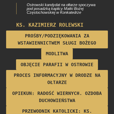
Ostrowski kandydat na ołtarze spoczywa
pod posadzką kaplicy Matki Bożej
Częstochowskiej w Konkatedrze
KS. KAZIMIERZ ROLEWSKI
Proboszcz parafii w latach 1922-1928
PROŚBY/PODZIĘKOWANIA ZA
WSTAWIENNICTWEM SŁUGI BOŻEGO
MODLITWA
OBJĘCIE PARAFII W OSTROWIE
PROCES INFORMACYJNY W DRODZE NA
OŁTARZE
OPIEKUN: RADOŚĆ WIERNYCH. OZDOBA
DUCHOWIEŃSTWA
PRZEWODNIK KATOLICKI: KS.