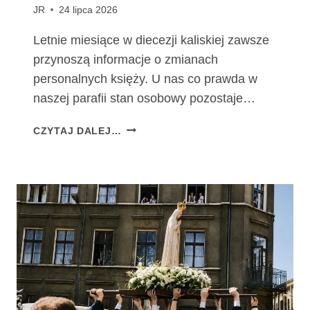
JR
24 lipca 2026
Letnie miesiące w diecezji kaliskiej zawsze
przynoszą informacje o zmianach
personalnych księży. U nas co prawda w
naszej parafii stan osobowy pozostaje…
Z
CZYTAJ DALEJ…
M
I
A
N
Y
P
E
R
S
O
N