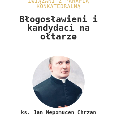
ZWIĄZANI Z PARAFIĄ
KONKATEDRALNĄ
Błogosławieni i
kandydaci na
ołtarze​
ks.
Jan Nepomucen Chrzan