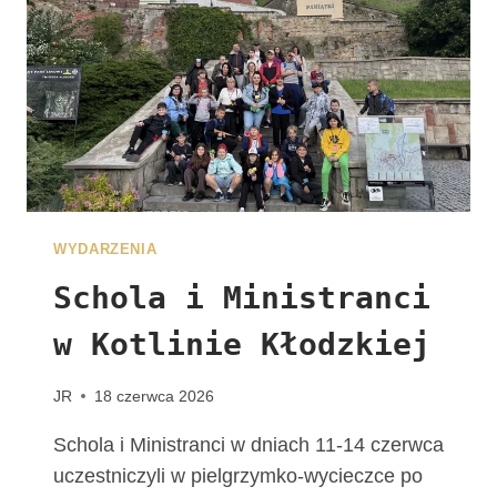
J
U
Ż
N
A
W
A
S
C
Z
WYDARZENIA
E
K
Schola i Ministranci
A
w Kotlinie Kłodzkiej
!
G
R
JR
18 czerwca 2026
U
P
Schola i Ministranci w dniach 11-14 czerwca
A
uczestniczyli w pielgrzymko-wycieczce po
Z