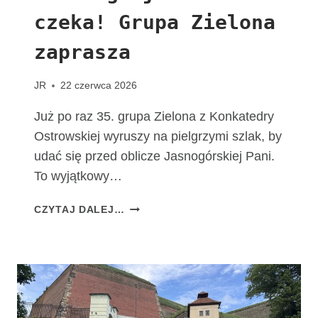
T
czeka! Grupa Zielona
A
C
zaprasza
H
O
W
JR
22 czerwca 2026
I
A
Już po raz 35. grupa Zielona z Konkatedry
K
Ostrowskiej wyruszy na pielgrzymi szlak, by
udać się przed oblicze Jasnogórskiej Pani.
To wyjątkowy…
T
CZYTAJ DALEJ…
A
D
R
O
G
A