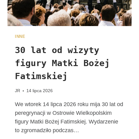
A
L
N
E
W
INNE
D
I
30 lat od wizyty
E
figury Matki Bożej
C
E
Fatimskiej
Z
J
I
JR
14 lipca 2026
K
A
We wtorek 14 lipca 2026 roku mija 30 lat od
L
peregrynacji w Ostrowie Wielkopolskim
I
figury Matki Bożej Fatimskiej. Wydarzenie
S
to zgromadziło podczas…
K