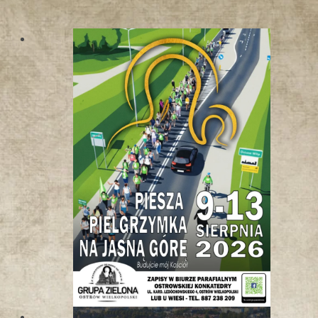
W
K
O
T
L
I
N
I
E
K
Ł
O
D
Z
K
I
E
J