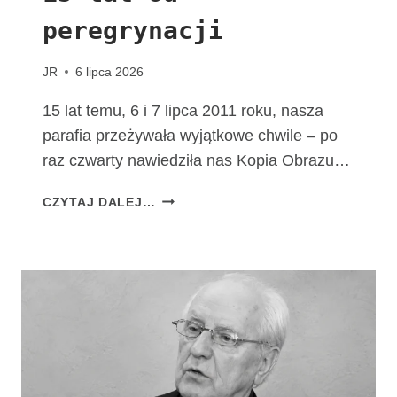
M
peregrynacji
A
T
K
JR
6 lipca 2026
I
B
15 lat temu, 6 i 7 lipca 2011 roku, nasza
O
parafia przeżywała wyjątkowe chwile – po
Ż
raz czwarty nawiedziła nas Kopia Obrazu…
E
J
1
CZYTAJ DALEJ…
F
5
A
L
T
A
I
T
M
O
S
D
K
P
I
E
E
R
J