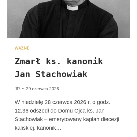
E
G
R
Y
N
A
C
WAŻNE
J
I
Zmarł ks. kanonik
Jan Stachowiak
JR
29 czerwca 2026
W niedzielę 28 czerwca 2026 r. o godz.
12.36 odszedł do Domu Ojca ks. Jan
Stachowiak – emerytowany kapłan diecezji
kaliskiej, kanonik…