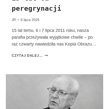
M
peregrynacji
A
T
K
JR
6 lipca 2026
I
B
15 lat temu, 6 i 7 lipca 2011 roku, nasza
O
parafia przeżywała wyjątkowe chwile – po
Ż
raz czwarty nawiedziła nas Kopia Obrazu…
E
J
1
CZYTAJ DALEJ…
F
5
A
L
T
A
I
T
M
O
S
D
K
P
I
E
E
R
J