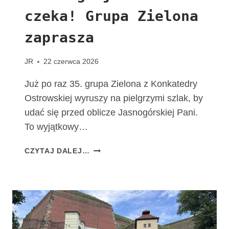
T
czeka! Grupa Zielona
A
C
zaprasza
H
O
W
JR
22 czerwca 2026
I
A
Już po raz 35. grupa Zielona z Konkatedry
K
Ostrowskiej wyruszy na pielgrzymi szlak, by
udać się przed oblicze Jasnogórskiej Pani.
To wyjątkowy…
T
CZYTAJ DALEJ…
A
D
R
O
G
A