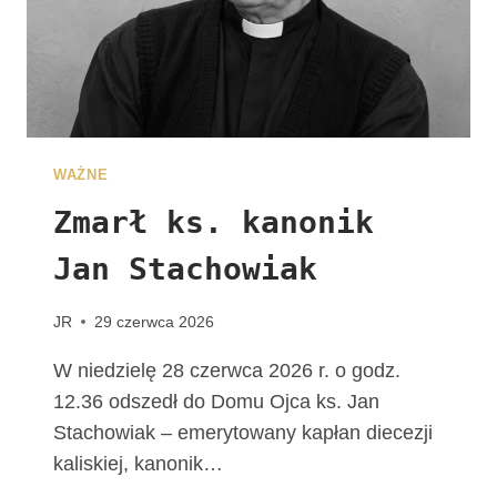
E
G
R
Y
N
A
C
WAŻNE
J
I
Zmarł ks. kanonik
Jan Stachowiak
JR
29 czerwca 2026
W niedzielę 28 czerwca 2026 r. o godz.
12.36 odszedł do Domu Ojca ks. Jan
Stachowiak – emerytowany kapłan diecezji
kaliskiej, kanonik…