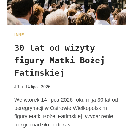
A
L
N
E
W
INNE
D
I
30 lat od wizyty
E
figury Matki Bożej
C
E
Fatimskiej
Z
J
I
JR
14 lipca 2026
K
A
We wtorek 14 lipca 2026 roku mija 30 lat od
L
peregrynacji w Ostrowie Wielkopolskim
I
figury Matki Bożej Fatimskiej. Wydarzenie
S
to zgromadziło podczas…
K