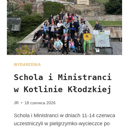
J
U
Ż
N
A
W
A
S
C
Z
WYDARZENIA
E
K
Schola i Ministranci
A
w Kotlinie Kłodzkiej
!
G
R
JR
18 czerwca 2026
U
P
Schola i Ministranci w dniach 11-14 czerwca
A
uczestniczyli w pielgrzymko-wycieczce po
Z