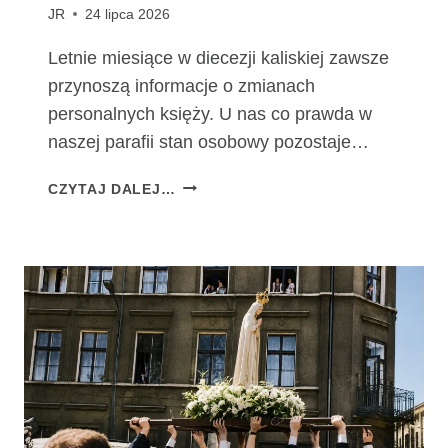
JR
24 lipca 2026
Letnie miesiące w diecezji kaliskiej zawsze
przynoszą informacje o zmianach
personalnych księży. U nas co prawda w
naszej parafii stan osobowy pozostaje…
Z
CZYTAJ DALEJ…
M
I
A
N
Y
P
E
R
S
O
N