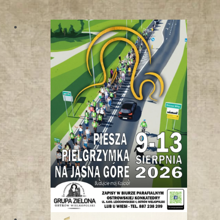
W
K
O
T
L
I
N
I
E
K
Ł
O
D
Z
K
I
E
J