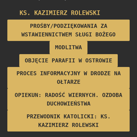
KS. KAZIMIERZ ROLEWSKI
Proboszcz parafii w latach 1922-1928
PROŚBY/PODZIĘKOWANIA ZA
WSTAWIENNICTWEM SŁUGI BOŻEGO
MODLITWA
OBJĘCIE PARAFII W OSTROWIE
PROCES INFORMACYJNY W DRODZE NA
OŁTARZE
OPIEKUN: RADOŚĆ WIERNYCH. OZDOBA
DUCHOWIEŃSTWA
PRZEWODNIK KATOLICKI: KS.
KAZIMIERZ ROLEWSKI