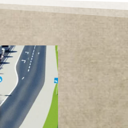
R
A
N
C
I
W
K
O
T
L
I
N
I
E
K
Ł
O
D
Z
K