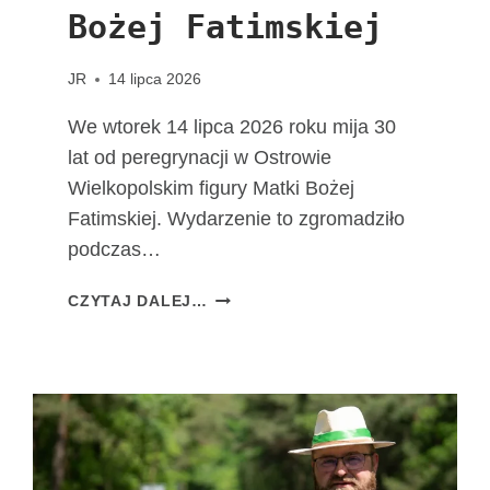
Bożej Fatimskiej
JR
14 lipca 2026
We wtorek 14 lipca 2026 roku mija 30
lat od peregrynacji w Ostrowie
Wielkopolskim figury Matki Bożej
Fatimskiej. Wydarzenie to zgromadziło
podczas…
3
CZYTAJ DALEJ…
0
L
A
T
O
D
W