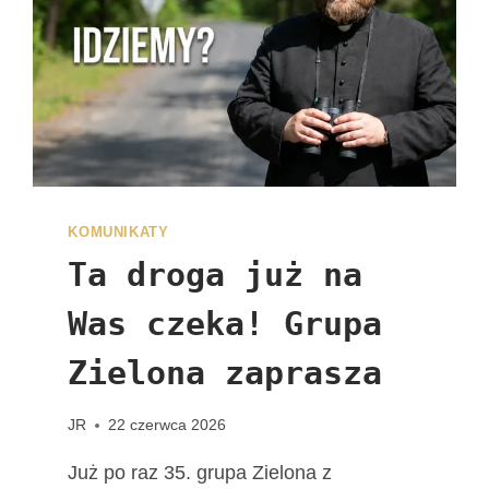
I
Z
Y
T
Y
F
I
G
U
R
KOMUNIKATY
Y
Ta droga już na
M
A
Was czeka! Grupa
T
K
Zielona zaprasza
I
B
JR
22 czerwca 2026
O
Ż
Już po raz 35. grupa Zielona z
E