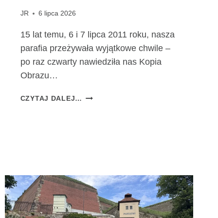
JR
6 lipca 2026
15 lat temu, 6 i 7 lipca 2011 roku, nasza
parafia przeżywała wyjątkowe chwile –
po raz czwarty nawiedziła nas Kopia
Obrazu…
1
CZYTAJ DALEJ…
5
L
A
T
O
D
P
E
R
E