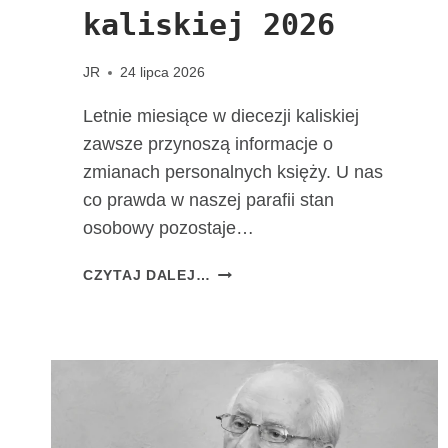
kaliskiej 2026
JR
24 lipca 2026
Letnie miesiące w diecezji kaliskiej
zawsze przynoszą informacje o
zmianach personalnych księży. U nas
co prawda w naszej parafii stan
osobowy pozostaje…
Z
CZYTAJ DALEJ…
M
I
A
N
Y
P
E