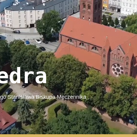
edra
ego Stanisława Biskupa Męczennika