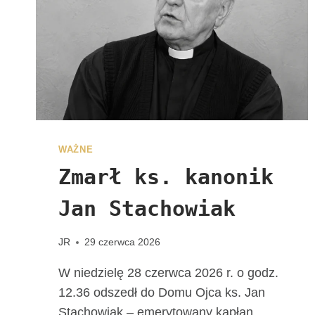
R
S
O
N
A
L
N
E
W
D
WAŻNE
I
Zmarł ks. kanonik
E
C
Jan Stachowiak
E
Z
JR
29 czerwca 2026
J
I
W niedzielę 28 czerwca 2026 r. o godz.
K
12.36 odszedł do Domu Ojca ks. Jan
A
Stachowiak – emerytowany kapłan
L