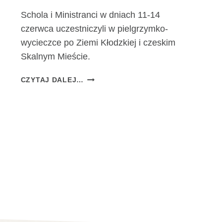
Schola i Ministranci w dniach 11-14
czerwca uczestniczyli w pielgrzymko-
wycieczce po Ziemi Kłodzkiej i czeskim
Skalnym Mieście.
S
CZYTAJ DALEJ…
C
H
O
L
A
I
M
I
N
I
S
T