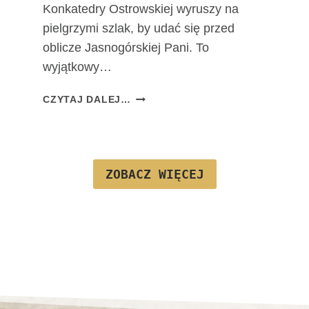
Konkatedry Ostrowskiej wyruszy na
J
pielgrzymi szlak, by udać się przed
F
A
oblicze Jasnogórskiej Pani. To
T
wyjątkowy…
I
M
T
CZYTAJ DALEJ…
S
A
K
D
I
R
E
O
J
ZOBACZ WIĘCEJ
G
A
J
U
Ż
N
A
W
A