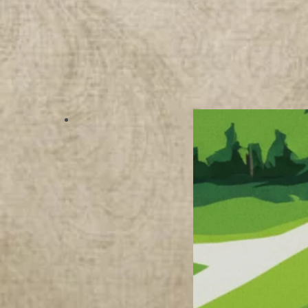
N
S
T
A
C
H
O
W
I
A
K