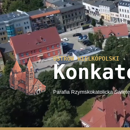
OSTRÓW WIELKOPOLSKI
Konkat
Parafia Rzymskokatolicka Święt