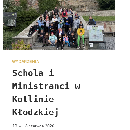
G
R
Y
N
A
C
J
I
WYDARZENIA
Schola i
Ministranci w
Kotlinie
Kłodzkiej
JR
18 czerwca 2026