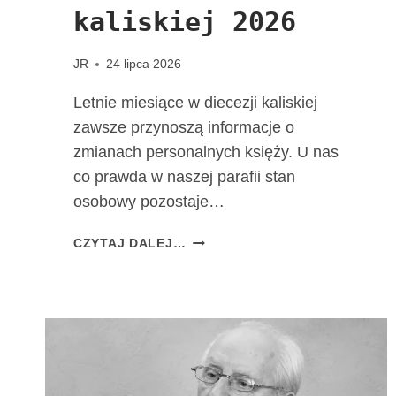
kaliskiej 2026
JR
24 lipca 2026
Letnie miesiące w diecezji kaliskiej
zawsze przynoszą informacje o
zmianach personalnych księży. U nas
co prawda w naszej parafii stan
osobowy pozostaje…
Z
CZYTAJ DALEJ…
M
I
A
N
Y
P
E