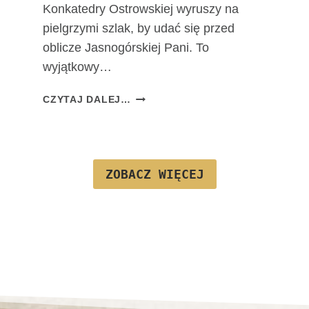
Konkatedry Ostrowskiej wyruszy na
J
pielgrzymi szlak, by udać się przed
F
A
oblicze Jasnogórskiej Pani. To
T
wyjątkowy…
I
M
T
CZYTAJ DALEJ…
S
A
K
D
I
R
E
O
J
ZOBACZ WIĘCEJ
G
A
J
U
Ż
N
A
W
A