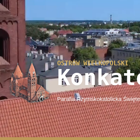
OSTRÓW WIELKOPOLSKI
Konkat
Parafia Rzymskokatolicka Święt