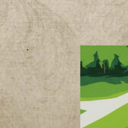
N
S
T
A
C
H
O
W
I
A
K