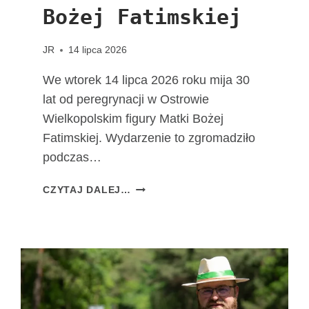
Bożej Fatimskiej
JR
14 lipca 2026
We wtorek 14 lipca 2026 roku mija 30
lat od peregrynacji w Ostrowie
Wielkopolskim figury Matki Bożej
Fatimskiej. Wydarzenie to zgromadziło
podczas…
3
CZYTAJ DALEJ…
0
L
A
T
O
D
W