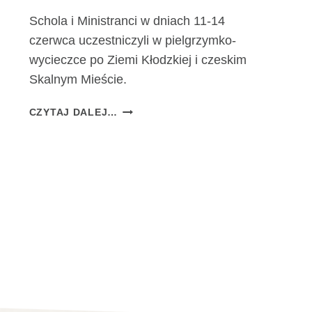
Schola i Ministranci w dniach 11-14
czerwca uczestniczyli w pielgrzymko-
wycieczce po Ziemi Kłodzkiej i czeskim
Skalnym Mieście.
S
CZYTAJ DALEJ…
C
H
O
L
A
I
M
I
N
I
S
T