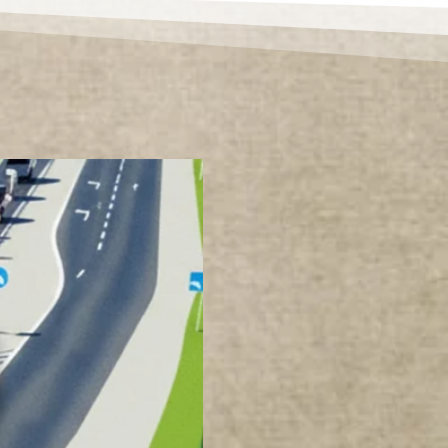
R
A
N
C
I
W
K
O
T
L
I
N
I
E
K
Ł
O
D
Z
K