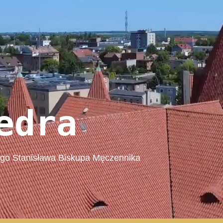
edra
ego Stanisława Biskupa Męczennika