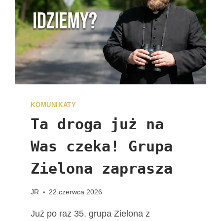
I
Z
Y
T
Y
F
I
G
U
R
KOMUNIKATY
Y
Ta droga już na
M
A
Was czeka! Grupa
T
K
Zielona zaprasza
I
B
JR
22 czerwca 2026
O
Ż
Już po raz 35. grupa Zielona z
E