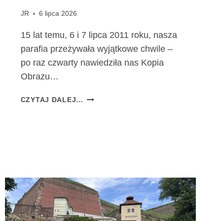
JR
6 lipca 2026
15 lat temu, 6 i 7 lipca 2011 roku, nasza
parafia przeżywała wyjątkowe chwile –
po raz czwarty nawiedziła nas Kopia
Obrazu…
1
CZYTAJ DALEJ…
5
L
A
T
O
D
P
E
R
E