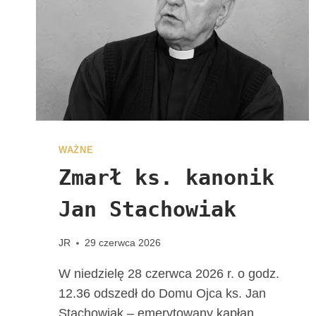
R
S
O
N
A
L
N
E
W
D
WAŻNE
I
Zmarł ks. kanonik
E
C
Jan Stachowiak
E
Z
JR
29 czerwca 2026
J
I
W niedzielę 28 czerwca 2026 r. o godz.
K
12.36 odszedł do Domu Ojca ks. Jan
A
Stachowiak – emerytowany kapłan
L