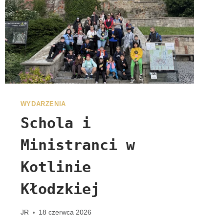
G
R
Y
N
A
C
J
I
WYDARZENIA
Schola i
Ministranci w
Kotlinie
Kłodzkiej
JR
18 czerwca 2026