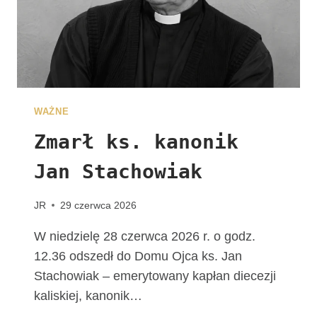
E
G
R
Y
N
A
C
WAŻNE
J
I
Zmarł ks. kanonik
Jan Stachowiak
JR
29 czerwca 2026
W niedzielę 28 czerwca 2026 r. o godz.
12.36 odszedł do Domu Ojca ks. Jan
Stachowiak – emerytowany kapłan diecezji
kaliskiej, kanonik…