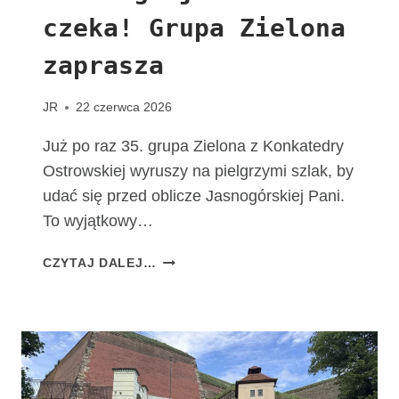
T
czeka! Grupa Zielona
A
C
zaprasza
H
O
W
JR
22 czerwca 2026
I
A
Już po raz 35. grupa Zielona z Konkatedry
K
Ostrowskiej wyruszy na pielgrzymi szlak, by
udać się przed oblicze Jasnogórskiej Pani.
To wyjątkowy…
T
CZYTAJ DALEJ…
A
D
R
O
G
A