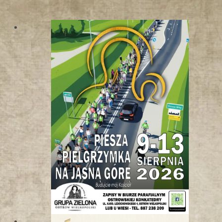
W
K
O
T
L
I
N
I
E
K
Ł
O
D
Z
K
I
E
J