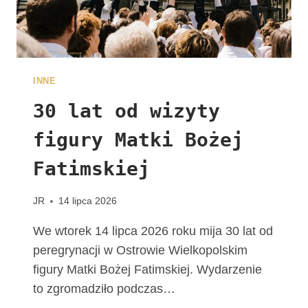
A
L
N
E
W
INNE
D
I
30 lat od wizyty
E
figury Matki Bożej
C
E
Fatimskiej
Z
J
I
JR
14 lipca 2026
K
A
We wtorek 14 lipca 2026 roku mija 30 lat od
L
peregrynacji w Ostrowie Wielkopolskim
I
figury Matki Bożej Fatimskiej. Wydarzenie
S
to zgromadziło podczas…
K