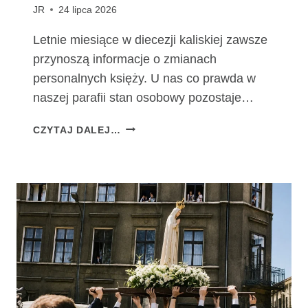
JR
24 lipca 2026
Letnie miesiące w diecezji kaliskiej zawsze
przynoszą informacje o zmianach
personalnych księży. U nas co prawda w
naszej parafii stan osobowy pozostaje…
Z
CZYTAJ DALEJ…
M
I
A
N
Y
P
E
R
S
O
N