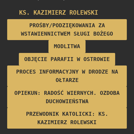
KS. KAZIMIERZ ROLEWSKI
Proboszcz parafii w latach 1922-1928
PROŚBY/PODZIĘKOWANIA ZA
WSTAWIENNICTWEM SŁUGI BOŻEGO
MODLITWA
OBJĘCIE PARAFII W OSTROWIE
PROCES INFORMACYJNY W DRODZE NA
OŁTARZE
OPIEKUN: RADOŚĆ WIERNYCH. OZDOBA
DUCHOWIEŃSTWA
PRZEWODNIK KATOLICKI: KS.
KAZIMIERZ ROLEWSKI