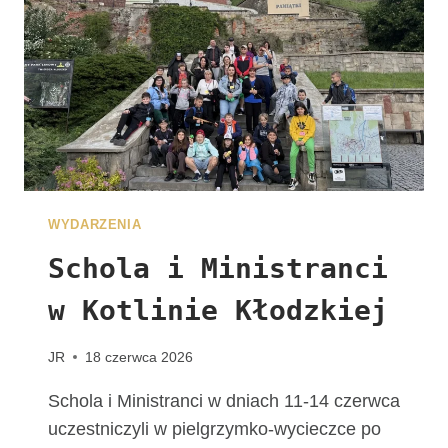
J
U
Ż
N
A
W
A
S
C
Z
WYDARZENIA
E
K
Schola i Ministranci
A
w Kotlinie Kłodzkiej
!
G
R
JR
18 czerwca 2026
U
P
Schola i Ministranci w dniach 11-14 czerwca
A
uczestniczyli w pielgrzymko-wycieczce po
Z