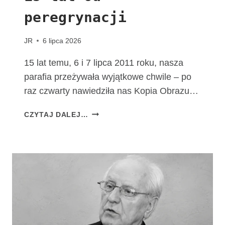
M
peregrynacji
A
T
K
JR
6 lipca 2026
I
B
15 lat temu, 6 i 7 lipca 2011 roku, nasza
O
parafia przeżywała wyjątkowe chwile – po
Ż
raz czwarty nawiedziła nas Kopia Obrazu…
E
J
1
CZYTAJ DALEJ…
F
5
A
L
T
A
I
T
M
O
S
D
K
P
I
E
E
R
J