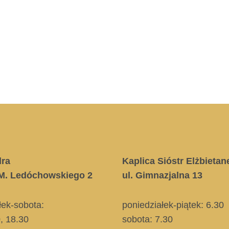
dra
Kaplica Sióstr Elżbietan
. M. Ledóchowskiego 2
ul. Gimnazjalna 13
łek-sobota:
poniedziałek-piątek: 6.30
0, 18.30
sobota: 7.30