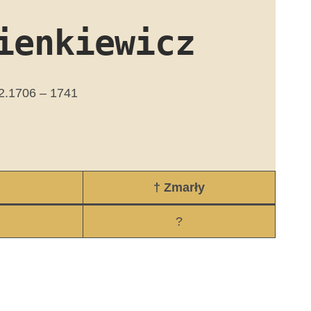
ienkiewicz
02.1706 – 1741
† Zmarły
?