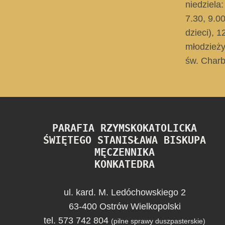
niedziela:
7.30, 9.0
dzieci)
, 1
młodzieży
św. Charb
PARAFIA RZYMSKOKATOLICKA
ŚWIĘTEGO STANISŁAWA BISKUPA
MĘCZENNIKA
KONKATEDRA
ul. kard. M. Ledóchowskiego 2
63-400 Ostrów Wielkopolski
tel. 573 742 804
(pilne sprawy duszpasterskie)