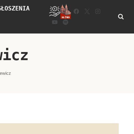
GŁOSZENIA
icz​
ewicz​