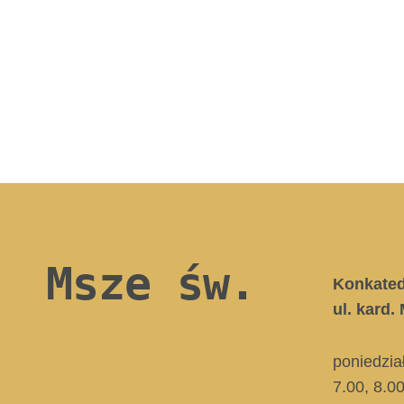
Msze św.
Konkate
ul. kard
poniedzia
7.00, 8.0