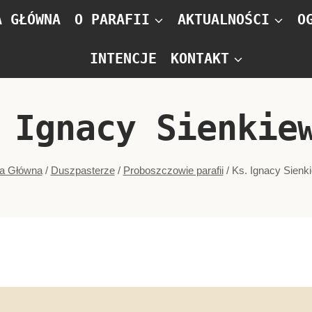
A GŁÓWNA
O PARAFII
AKTUALNOŚCI
O
INTENCJE
KONTAKT
 Ignacy Sienkiew
na Główna
/
Duszpasterze
/
Proboszczowie parafii
/
Ks. Ignacy Sienki