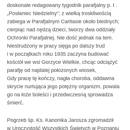
doskonale redagowany tygodnik parafjalny p. t .
„Posłaniec Niedzielny”; z wielką troskliwością
zabiega w Parafjalnym Caritasie około biednych;
cierpiąc nad nędzą dzieci, tworzy dwa oddziały
Ochronki Parafjalnej. Nie dość jednak na tem.
Niestrudzony w pracy sięga po dalszy trud
i w początkach roku 1935 zaczyna budować
kościół we wsi Gorzyce Wielkie, chcąc odciążyć
parafję od najdalej położonych wiosek,
Gdy pracę tę kończy, nagła choroba, oddawna
skrycie nurtująca jego potężny organizm, powala
go na łoże boleści i przedwczesną sprowadza
śmierć.
Pogrzeb śp. Ks. Kanonika Jarosza zgromadził
w Uroczystość Wszystkich Świę­tych w Poznaniu