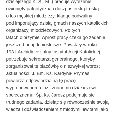
dzisiejszego K. S . M .) pracuje wytężenie,
owionięty patrjotyczną i duszpasterską troską
o los męskiej młodzieży, kładąc podwaliny
pod imponujący dzisiaj gmach naszych katolickich
organizacyj młodzieżowych. Po tych
latach olbrzymiej wprost pracy czeka go zadanie
jeszcze bodaj donioślejsze. Po­wstały w roku
1931 Archidiecezjalny Instytut Akcji Katolickiej
potrzebuje sekre­tarza generalnego, któryby
zorganizował tę placówkę o niezwykłej wprost
aktualności. J. Em. Ks. Kardynał Prymas
powierza odpowiedzialną tę pracę
wypróbowanemu już i znanemu działaczowi
społecznemu. Śp. ks. Jarosz podejmuje sie
trudnego zadania, dzieląc się równocześnie swoją
wiedzą i doświadczeniem z młodymi lewitami jako