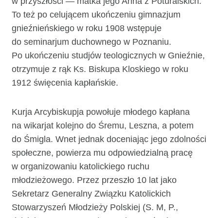
w przyszłości — matka jego Anna z Poturalskich.
To też po celującem ukończeniu gimnazjum
gnieźnieńskiego w roku 1908 wstępuje
do seminarjum duchow­nego w Poznaniu.
Po ukończeniu studjów teologicznych w Gnieźnie,
otrzymuje z rąk Ks. Biskupa Kloskiego w roku
1912 święcenia kapłańskie.
Kurja Arcybiskupja powołuje młodego kapłana
na wikarjat kolejno do Śremu, Leszna, a potem
do Śmigla. Wnet jednak doceniając jego zdolności
społeczne, po­wierza mu odpowiedzialną pracę
w organizowaniu katolickiego ruchu
młodzieżowego. Przez przeszło 10 lat jako
Sekretarz Generalny Związku Katolickich
Stowarzyszeń Młodzieży Polskiej (S. M, P.,