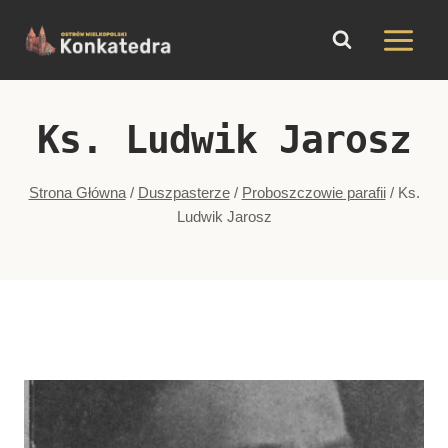
do
Przejdź
treści
do
treści
Ks. Ludwik Jarosz
Strona Główna
/
Duszpasterze
/
Proboszczowie parafii
/
Ks.
Ludwik Jarosz