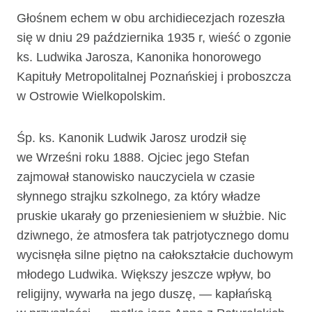
Głośnem echem w obu archidiecezjach rozeszła
się w dniu 29 października 1935 r, wieść o zgonie
ks. Ludwika Jarosza, Kanonika honorowego
Kapituły Metro­politalnej Poznańskiej i proboszcza
w Ostrowie Wielkopolskim.
Śp. ks. Kanonik Ludwik Jarosz urodził się
we Wrześni roku 1888. Ojciec jego Stefan
zajmował stanowisko nauczyciela w czasie
słynnego strajku szkolnego, za który władze
pruskie ukarały go przeniesieniem w służbie. Nic
dziwnego, że atmo­sfera tak patrjotycznego domu
wycisnęła silne piętno na całokształcie duchowym
młodego Ludwika. Większy jeszcze wpływ, bo
religijny, wywarła na jego duszę, — kapłańską