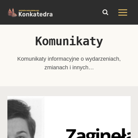
do
Przejdź
treści
do
treści
Komunikaty
Komunikaty informacyjne o wydarzeniach,
zmianach i innych…