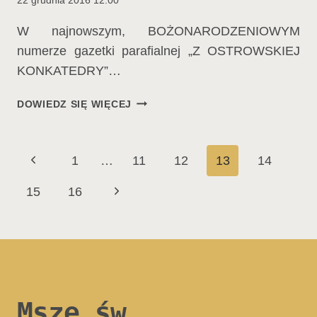
W najnowszym, BOŻONARODZENIOWYM
numerze gazetki parafialnej „Z OSTROWSKIEJ
KONKATEDRY”…
W
DOWIEDZ SIĘ WIĘCEJ
NAJNOWSZYM
NUMERZE…
Nawigacja
Poprzednia
1
…
11
12
13
14
strony
strona
Następna
15
16
strona
Msze św.