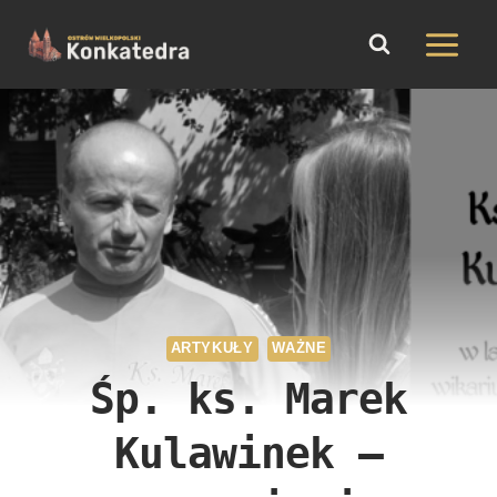
do
Przejdź
treści
do
treści
ARTYKUŁY
WAŻNE
Śp. ks. Marek
Kulawinek –