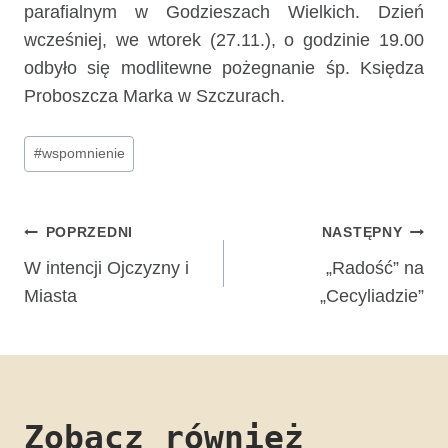
parafialnym w Godzieszach Wielkich. Dzień
wcześniej, we wtorek (27.11.), o godzinie 19.00
odbyło się modlitewne pożegnanie śp. Księdza
Proboszcza Marka w Szczurach.
Tagi
#
wspomnienie
wpisu:
Nawigacja
POPRZEDNI
NASTĘPNY
wpisu
W intencji Ojczyzny i
„Radość” na
Miasta
„Cecyliadzie”
Zobacz również