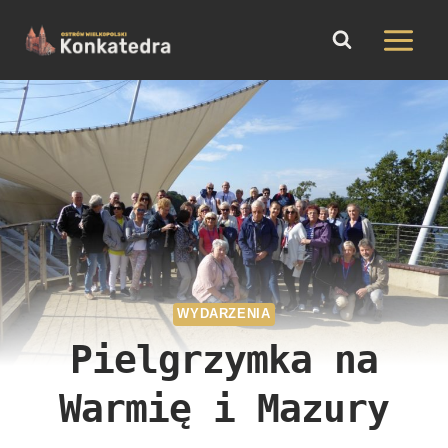
do
Przejdź
treści
do
treści
WYDARZENIA
Pielgrzymka na
Warmię i Mazury