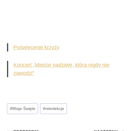
Poświęcenie krzyży
Koncert „Miejcie nadzieję, która nigdy nie
zawodzi”
Tagi
#
Misje Święte
#
rekolekcje
wpisu: