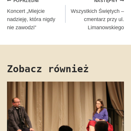
Nawigacja
POPRZEDNI
NASTĘPNY
wpisu
Koncert „Miejcie
Wszystkich Świętych –
nadzieję, która nigdy
cmentarz przy ul.
nie zawodzi”
Limanowskiego
Zobacz również