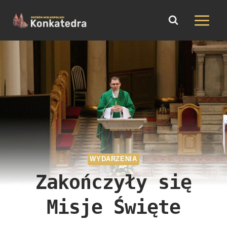
do
Przejdź
treści
do
treści
WYDARZENIA
Zakończyły się
Misje Święte