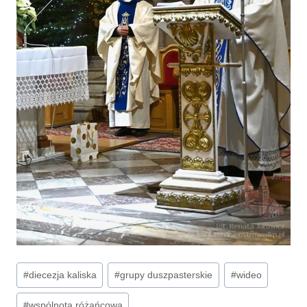
Tagi
#
diecezja kaliska
#
grupy duszpasterskie
#
wideo
wpisu:
#
wspólnota różańcowa