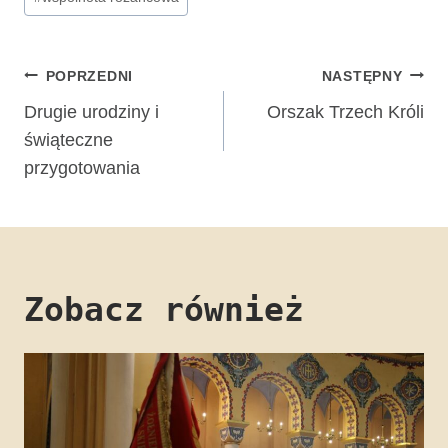
Nawigacja
POPRZEDNI
NASTĘPNY
wpisu
Drugie urodziny i
Orszak Trzech Króli
świąteczne
przygotowania
Zobacz również