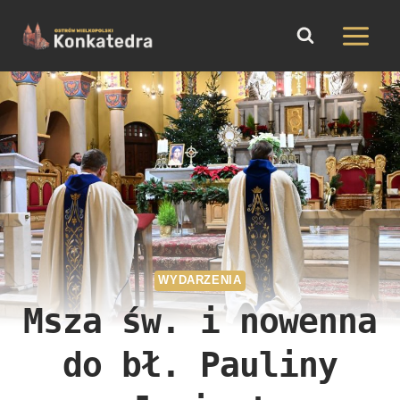
do
Przejdź
treści
do
treści
WYDARZENIA
Msza św. i nowenna
do bł. Pauliny