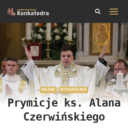
do
Przejdź
treści
do
treści
WAŻNE
WYDARZENIA
Prymicje ks. Alana
Czerwińskiego