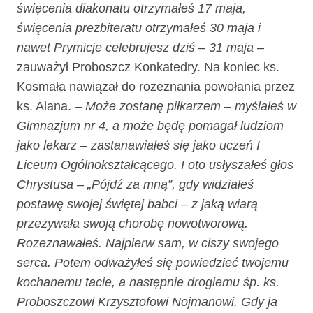
święcenia diakonatu otrzymałeś 17 maja,
święcenia prezbiteratu otrzymałeś 30 maja i
nawet Prymicje celebrujesz dziś – 31 maja
–
zauważył Proboszcz Konkatedry. Na koniec ks.
Kosmała nawiązał do rozeznania powołania przez
ks. Alana.
– Może zostanę piłkarzem – myślałeś w
Gimnazjum nr 4, a może będę pomagał ludziom
jako lekarz – zastanawiałeś się jako uczeń I
Liceum Ogólnokształcącego. I oto usłyszałeś głos
Chrystusa – „Pójdź za mną”, gdy widziałeś
postawę swojej świętej babci – z jaką wiarą
przeżywała swoją chorobę nowotworową.
Rozeznawałeś. Najpierw sam, w ciszy swojego
serca. Potem odważyłeś się powiedzieć twojemu
kochanemu tacie, a następnie drogiemu śp. ks.
Proboszczowi Krzysztofowi Nojmanowi. Gdy ja