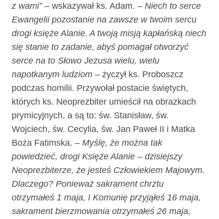
z wami
”
– wskazywał ks. Adam.
– Niech to serce
Ewangelii pozostanie na zawsze w twoim sercu
drogi księże Alanie. A twoją misją kapłańską niech
się stanie to zadanie, abyś pomagał otworzyć
serce na to Słowo Jezusa wielu, wielu
napotkanym ludziom
– życzył ks. Proboszcz
podczas homilii. Przywołał postacie świętych,
których ks. Neoprezbiter umieścił na obrazkach
prymicyjnych, a są to: św. Stanisław, św.
Wojciech, św. Cecylia, św. Jan Paweł II i Matka
Boża Fatimska.
– Myślę, że można tak
powiedzieć, drogi Księże Alanie – dzisiejszy
Neoprezbiterze, że jesteś Człowiekiem Majowym.
Dlaczego? Ponieważ sakrament chrztu
otrzymałeś 1 maja, I Komunię przyjąłeś 16 maja,
sakrament bierzmowania otrzymałeś 26 maja,