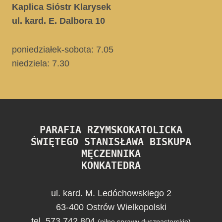
Kaplica Sióstr Klarysek
ul. kard. E. Dalbora 10
poniedziałek-sobota: 7.05
niedziela:
7.30
PARAFIA RZYMSKOKATOLICKA
ŚWIĘTEGO STANISŁAWA BISKUPA
MĘCZENNIKA
KONKATEDRA
ul. kard. M. Ledóchowskiego 2
63-400 Ostrów Wielkopolski
tel. 573 742 804
(pilne sprawy duszpasterskie)