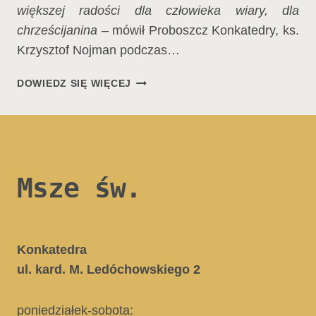
większej radości dla człowieka wiary, dla
chrześcijanina
– mówił Proboszcz Konkatedry, ks.
Krzysztof Nojman podczas…
II
DOWIEDZ SIĘ WIĘCEJ
OSTROWSKI
MARSZ
ŚWIĘTYCH
Msze św.
Konkatedra
ul. kard. M. Ledóchowskiego 2
poniedziałek-sobota: