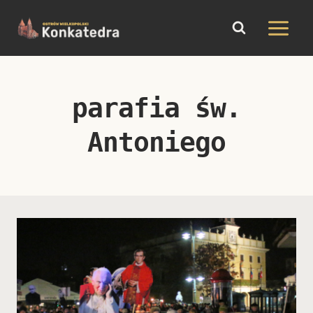
do
Przejdź
treści
do
treści
parafia św.
Antoniego