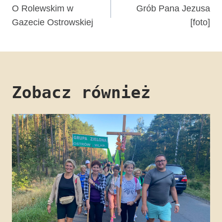
wpisu
O Rolewskim w
Grób Pana Jezusa
Gazecie Ostrowskiej
[foto]
Zobacz również