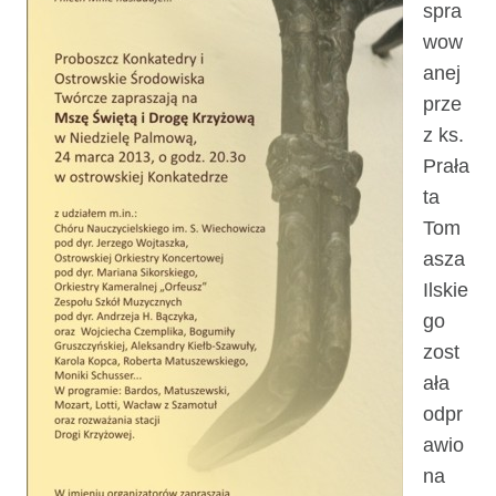
spra
wow
anej
prze
z ks.
Prała
ta
Tom
asza
Ilskie
go
zost
ała
odpr
awio
na