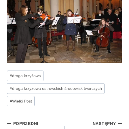
Tagi
#
droga krzyżowa
wpisu:
#
droga krzyżowa ostrowskich środowisk twórczych
#
Wielki Post
Nawigacja
POPRZEDNI
NASTĘPNY