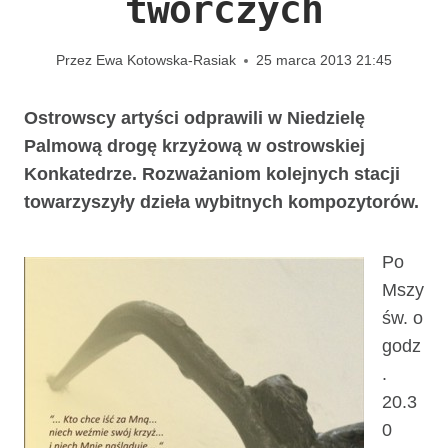
twórczych
Przez
Ewa Kotowska-Rasiak
25 marca 2013 21:45
Ostrowscy artyści odprawili w Niedzielę
Palmową drogę krzyżową w ostrowskiej
Konkatedrze. Rozważaniom kolejnych stacji
towarzyszyły dzieła wybitnych kompozytorów.
Po
Mszy
św. o
godz
.
20.3
0