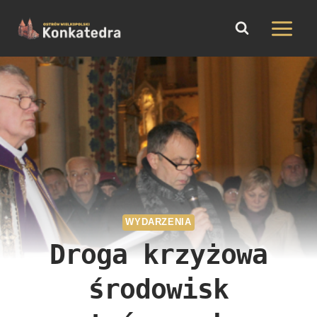
do
Przejdź
treści
do
treści
WYDARZENIA
Droga krzyżowa
środowisk