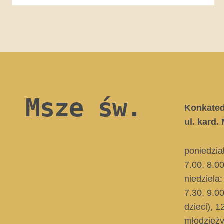
Msze św.
Konkate
ul. kard
poniedzia
7.00, 8.0
niedziela:
7.30, 9.0
dzieci)
, 1
młodzieży