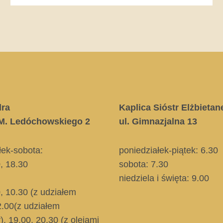
dra
Kaplica Sióstr Elżbietan
. M. Ledóchowskiego 2
ul. Gimnazjalna 13
łek-sobota:
poniedziałek-piątek: 6.30
0, 18.30
sobota: 7.30
niedziela i święta
: 9.00
0, 10.30
(z udziałem
2.00
(z udziałem
)
, 19.00, 20.30
(z olejami