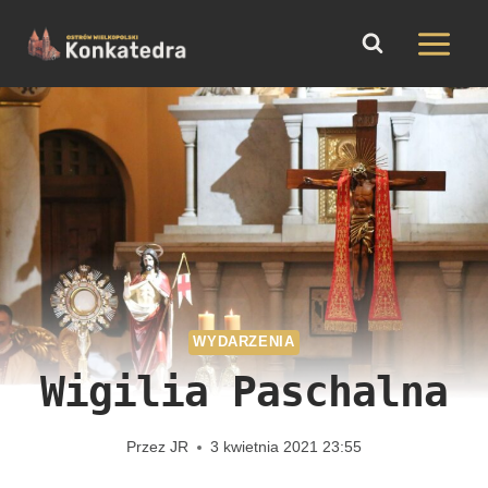
do
Przejdź
treści
do
treści
WYDARZENIA
Wigilia Paschalna
Przez
JR
3 kwietnia 2021 23:55