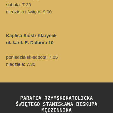
sobota: 7.30
niedziela i święta
: 9.00
Kaplica Sióstr Klarysek
ul. kard. E. Dalbora 10
poniedziałek-sobota: 7.05
niedziela:
7.30
PARAFIA RZYMSKOKATOLICKA
ŚWIĘTEGO STANISŁAWA BISKUPA
MĘCZENNIKA