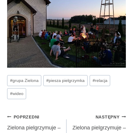
Tagi
#
grupa Zielona
#
piesza pielgrzymka
#
relacja
wpisu:
#
wideo
Nawigacja
POPRZEDNI
NASTĘPNY
wpisu
Zielona pielgrzymuje –
Zielona pielgrzymuje –