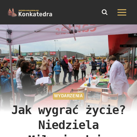
do
Przejdź
treści
do
treści
WYDARZENIA
Jak wygrać życie?
Niedziela