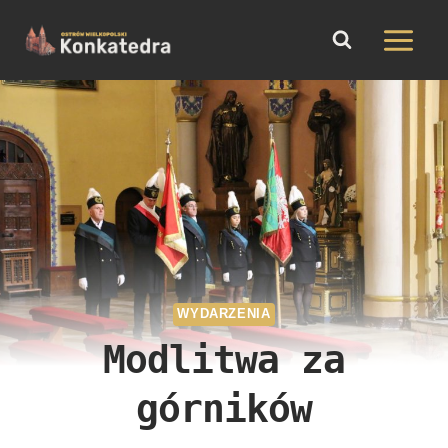
do
Przejdź
treści
do
treści
WYDARZENIA
Modlitwa za
górników