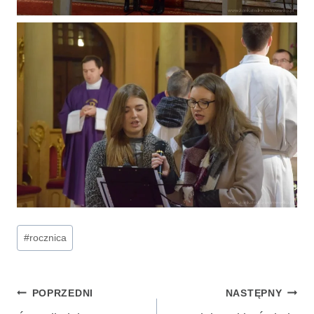
Tagi
#
rocznica
wpisu:
Nawigacja
POPRZEDNI
NASTĘPNY