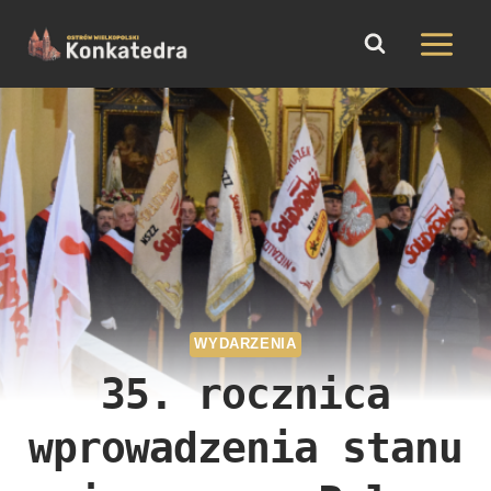
do
Przejdź
treści
do
treści
WYDARZENIA
35. rocznica
wprowadzenia stanu