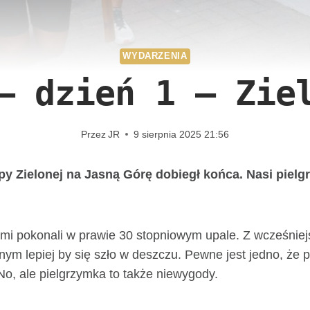
WYDARZENIA
– dzień 1 – Zie
Przez
JR
9 sierpnia 2025 21:56
 Zielonej na Jasną Górę dobiegł końca. Nasi pielgr
zymi pokonali w prawie 30 stopniowym upale. Z wcześni
nnym lepiej by się szło w deszczu. Pewne jest jedno, ż
No, ale pielgrzymka to także niewygody.