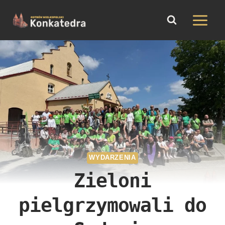
do
Przejdź
treści
do
treści
WYDARZENIA
Zieloni
pielgrzymowali do