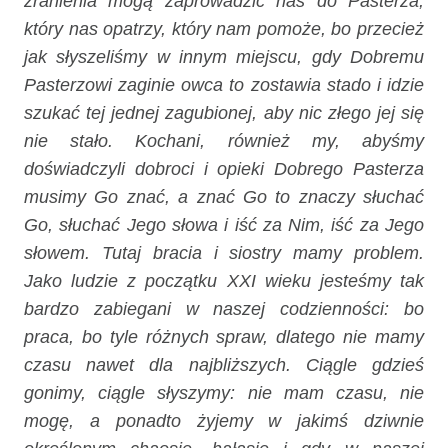
zranienia mogą zaprowadzić nas do Pasterza,
który nas opatrzy, który nam pomoże, bo przecież
jak słyszeliśmy w innym miejscu, gdy Dobremu
Pasterzowi zaginie owca to zostawia stado i idzie
szukać tej jednej zagubionej, aby nic złego jej się
nie stało. Kochani, również my, abyśmy
doświadczyli dobroci i opieki Dobrego Pasterza
musimy Go znać, a znać Go to znaczy słuchać
Go, słuchać Jego słowa i iść za Nim, iść za Jego
słowem. Tutaj bracia i siostry mamy problem.
Jako ludzie z początku XXI wieku jesteśmy tak
bardzo zabiegani w naszej codzienności: bo
praca, bo tyle różnych spraw, dlatego nie mamy
czasu nawet dla najbliższych. Ciągle gdzieś
gonimy, ciągle słyszymy: nie mam czasu, nie
mogę, a ponadto żyjemy w jakimś dziwnie