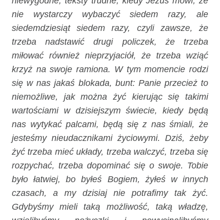
niewygodne, teksty trudne, kiedy Jezus mówi, że
nie wystarczy wybaczyć siedem razy, ale
siedemdziesiąt siedem razy, czyli zawsze, że
trzeba nadstawić drugi policzek, że trzeba
miłować również nieprzyjaciół, że trzeba wziąć
krzyż na swoje ramiona. W tym momencie rodzi
się w nas jakaś blokada, bunt: Panie przecież to
niemożliwe, jak można żyć kierując się takimi
wartościami w dzisiejszym świecie, kiedy będą
nas wytykać palcami, będą się z nas śmiali, że
jesteśmy nieudacznikami życiowymi. Dziś, żeby
żyć trzeba mieć układy, trzeba walczyć, trzeba się
rozpychać, trzeba dopominać się o swoje. Tobie
było łatwiej, bo byłeś Bogiem, żyłeś w innych
czasach, a my dzisiaj nie potrafimy tak żyć.
Gdybyśmy mieli taką możliwość, taką władzę,