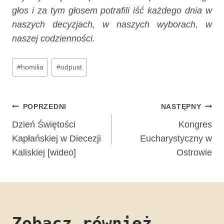
głos i za tym głosem potrafili iść każdego dnia w
naszych decyzjach, w naszych wyborach, w
naszej codzienności.
Tagi
#
homilia
#
odpust
wpisu:
Nawigacja
POPRZEDNI
NASTĘPNY
wpisu
Dzień Świętości
Kongres
Kapłańskiej w Diecezji
Eucharystyczny w
Kaliskiej [wideo]
Ostrowie
Zobacz również