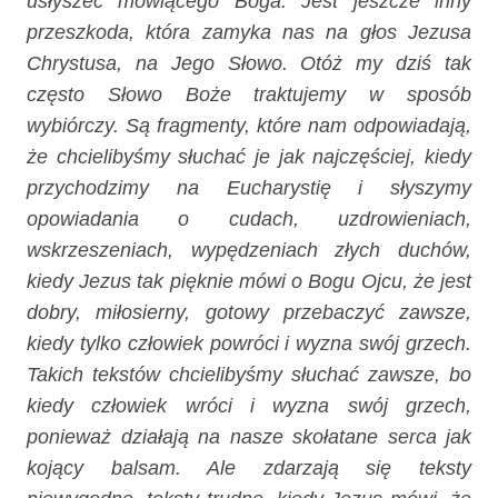
usłyszeć mówiącego Boga. Jest jeszcze inny
przeszkoda, która zamyka nas na głos Jezusa
Chrystusa, na Jego Słowo. Otóż my dziś tak
często Słowo Boże traktujemy w sposób
wybiórczy. Są fragmenty, które nam odpowiadają,
że chcielibyśmy słuchać je jak najczęściej, kiedy
przychodzimy na Eucharystię i słyszymy
opowiadania o cudach, uzdrowieniach,
wskrzeszeniach, wypędzeniach złych duchów,
kiedy Jezus tak pięknie mówi o Bogu Ojcu, że jest
dobry, miłosierny, gotowy przebaczyć zawsze,
kiedy tylko człowiek powróci i wyzna swój grzech.
Takich tekstów chcielibyśmy słuchać zawsze, bo
kiedy człowiek wróci i wyzna swój grzech,
ponieważ działają na nasze skołatane serca jak
kojący balsam. Ale zdarzają się teksty