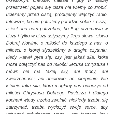
określonym chaosie, hałasie i gdy w naszej
przestrzeni pojawi się cisza nie wiemy co zrobić,
uciekamy przed ciszą, próbujemy włączyć radio,
telewizor, bo nie potrafimy poradzić sobie z ciszą,
a jest ona nam potrzebna, bo Bóg przemawia w
ciszy i tylko w ciszy usłyszymy Jego słowa, słowo
Dobrej Nowiny, o miłości do każdego z nas, o
miłości, o której słyszeliśmy w drugim czytaniu,
kiedy Paweł pyta się, czy jest jakaś siła, która
może odłączyć nas od miłości Jezusa Chrystusa i
mówi: nie ma takiej siły, ani mocy, ani
zwierzchności, ani aniołowie, ani cierpienie. Nie
istnieje taka siła, która mogłaby nas odłączyć od
miłości Chrystusa Dobrego Pasterza i dlatego
kochani wtedy trzeba zwolnić, niekiedy trzeba się
zatrzymać, trzeba wyciszyć swoje serce, aby