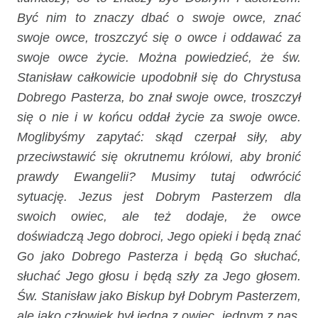
Być nim to znaczy dbać o swoje owce, znać
swoje owce, troszczyć się o owce i oddawać za
swoje owce życie. Można powiedzieć, że św.
Stanisław całkowicie upodobnił się do Chrystusa
Dobrego Pasterza, bo znał swoje owce, troszczył
się o nie i w końcu oddał życie za swoje owce.
Moglibyśmy zapytać: skąd czerpał siły, aby
przeciwstawić się okrutnemu królowi, aby bronić
prawdy Ewangelii? Musimy tutaj odwrócić
sytuację. Jezus jest Dobrym Pasterzem dla
swoich owiec, ale też dodaje, że owce
doświadczą Jego dobroci, Jego opieki i będą znać
Go jako Dobrego Pasterza i będą Go słuchać,
słuchać Jego głosu i będą szły za Jego głosem.
Św. Stanisław jako Biskup był Dobrym Pasterzem,
ale jako człowiek był jedną z owiec, jednym z nas,