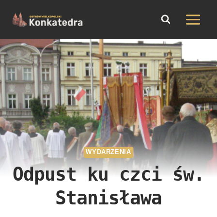
do
Przejdź
treści
do
treści
WYDARZENIA
Odpust ku czci św.
Stanisława