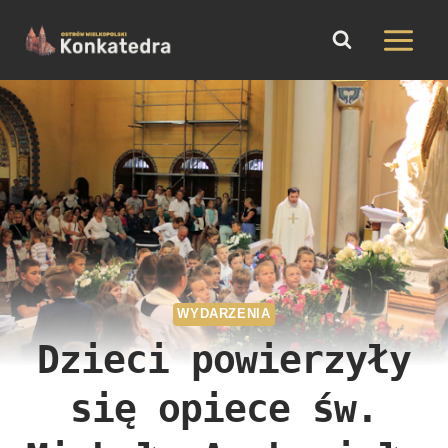
do
Przejdź
treści
do
treści
WYDARZENIA
Dzieci powierzyły
się opiece św.