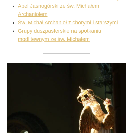
Apel Jasnogórski ze św. Michałem
Archaniołem
Św. Michał Archanioł z chorymi i starszymi
Grupy duszpasterskie na spotkaniu
modlitewnym ze św. Michałem