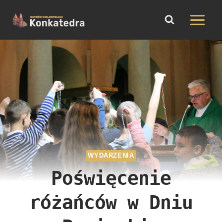
do
Przejdź
treści
do
treści
WYDARZENIA
Poświęcenie
różańców w Dniu