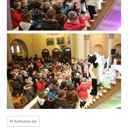
Tagi
#
I Komunia św.
wpisu: