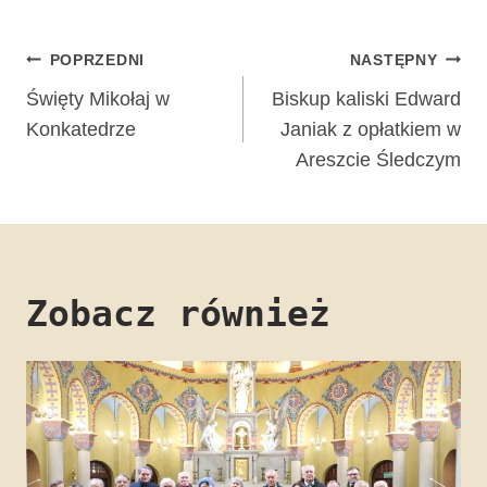
Nawigacja
POPRZEDNI
NASTĘPNY
wpisu
Święty Mikołaj w
Biskup kaliski Edward
Konkatedrze
Janiak z opłatkiem w
Areszcie Śledczym
Zobacz również