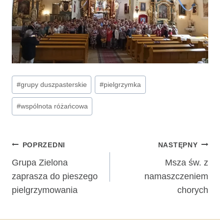
Tagi
#
grupy duszpasterskie
#
pielgrzymka
wpisu:
#
wspólnota różańcowa
Nawigacja
POPRZEDNI
NASTĘPNY
wpisu
Grupa Zielona
Msza św. z
zaprasza do pieszego
namaszczeniem
pielgrzymowania
chorych