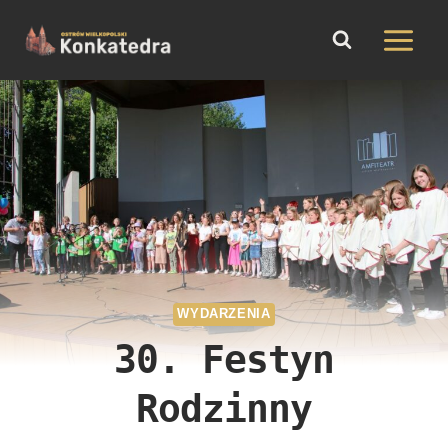
do
Przejdź
treści
do
treści
WYDARZENIA
30. Festyn
Rodzinny