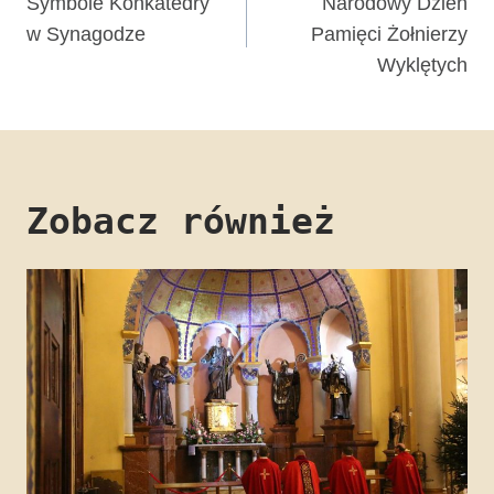
wpisu
Symbole Konkatedry
Narodowy Dzień
w Synagodze
Pamięci Żołnierzy
Wyklętych
Zobacz również