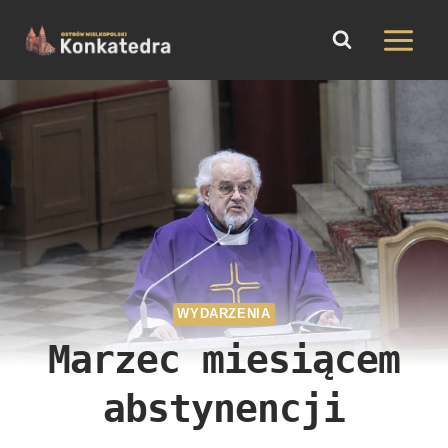
do
Przejdź
treści
do
treści
WYDARZENIA
Marzec miesiącem
abstynencji