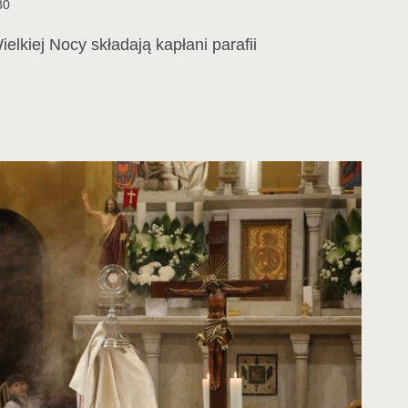
30
elkiej Nocy składają kapłani parafii
ENIA
KANOCNE