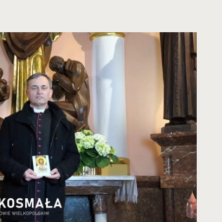
RGIA
KIEGO
KU