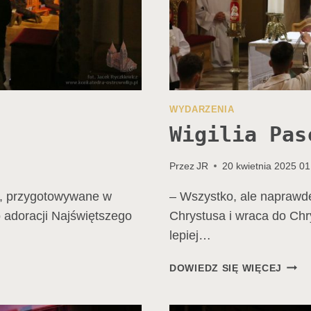
WYDARZENIA
Wigilia Pas
Przez
JR
20 kwietnia 2025 01
h, przygotowywane w
– Wszystko, ale naprawd
o adoracji Najświętszego
Chrystusa i wraca do Chr
lepiej…
WIGIL
DOWIEDZ SIĘ WIĘCEJ
PASC
W