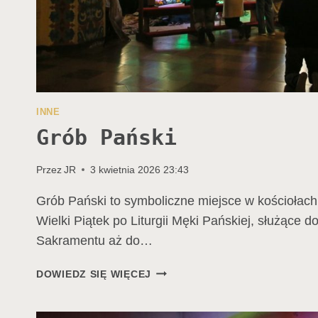
INNE
Grób Pański
Przez
JR
3 kwietnia 2026 23:43
Grób Pański to symboliczne miejsce w kościołac
Wielki Piątek po Liturgii Męki Pańskiej, służące d
Sakramentu aż do…
GRÓB
DOWIEDZ SIĘ WIĘCEJ
PAŃSKI