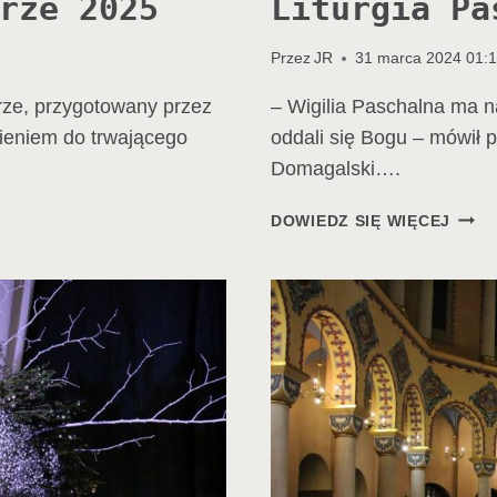
rze 2025
Liturgia Pa
Przez
JR
31 marca 2024 01:
rze, przygotowany przez
– Wigilia Paschalna ma n
sieniem do trwającego
oddali się Bogu – mówił p
Domagalski….
LITU
DOWIEDZ SIĘ WIĘCEJ
PASC