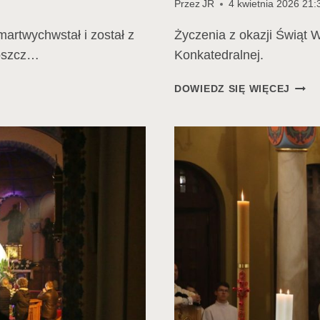
Przez
JR
4 kwietnia 2026 21:
artwychwstał i został z
Życzenia z okazji Świąt Wi
boszcz…
Konkatedralnej.
ŻYCZ
DOWIEDZ SIĘ WIĘCEJ
WIEL