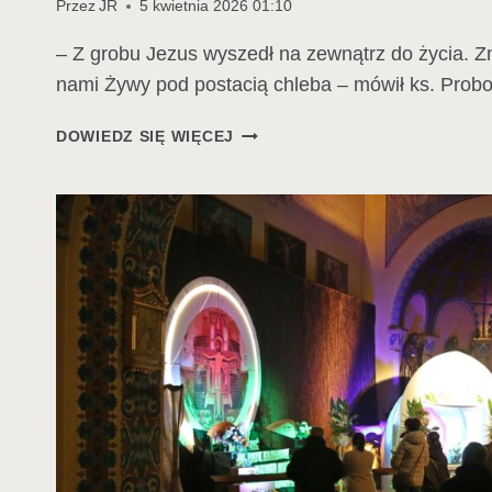
Przez
JR
5 kwietnia 2026 01:10
– Z grobu Jezus wyszedł na zewnątrz do życia. Zm
nami Żywy pod postacią chleba – mówił ks. Pro
LITURGIA
DOWIEDZ SIĘ WIĘCEJ
WIGILII
PASCHALNEJ