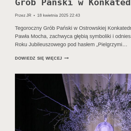
Grób Pański w Konkated
Przez
JR
18 kwietnia 2025 22:43
Tegoroczny Grób Pański w Ostrowskiej Konkated
Pawła Mocha, zachwyca głębią symboliki i odnie
Roku Jubileuszowego pod hasłem „Pielgrzymi…
GRÓB
DOWIEDZ SIĘ WIĘCEJ
PAŃSKI
W
KONKATEDRZE
2025