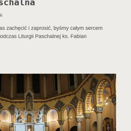
schalna
16
as zachęcić i zaprosić, byśmy całym sercem
odczas Liturgii Paschalnej ks. Fabian
RGIA
HALNA