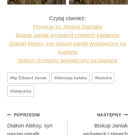
Czytaj również:
Prymicje ks. Aleksa Stasiaka
Biskup Janiak wyświęcił czterech kapłanów
Diakon Aleksy, syn naszej parafii wyświęcony na
kapłana
Diakon Grzegorz wyświęcony na kapłana
Tagi
#
bp Edward Janiak
#
diecezja kaliska
#
katedra
wpisu:
#
święcenia
Nawigacja
POPRZEDNI
NASTĘPNY
wpisu
Diakon Aleksy, syn
Biskup Janiak
naszej parafii
wyświęcił czterech