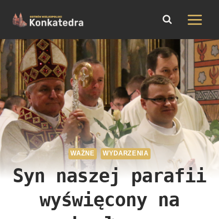
do
Przejdź
treści
do
treści
WAŻNE
WYDARZENIA
Syn naszej parafii
wyświęcony na