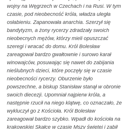
wojny na Węgrzech w Czechach i na Rusi. W tym
czasie, pod nieobecność króla, władza uległa
osłabieniu. Zapanowała anarchia. Szerzył się
bandytyzm, a żony rycerzy zdradzały swoich
nieobecnych mężów, którzy mieli opuszczać
szeregi i wracać do domu. Król Bolesław
zareagował bardzo gwałtownie i surowo karał
winowajców, posuwając się nawet do zabijania
nieślubnych dzieci, które poczęły się w czasie
nieobecności rycerzy. Oburzenie było
powszechne, a biskup Stanisław stanął w obronie
swoich diecezji. Upomniał najpierw króla, a
następnie rzucił na niego klątwę, co oznaczało, że
wykluczył go z Kościoła. Król Bolesław
zareagował bardzo szybko. Wpadł do kościoła na
krakowskiej Skałce w czasie Mszy świętej i zabił