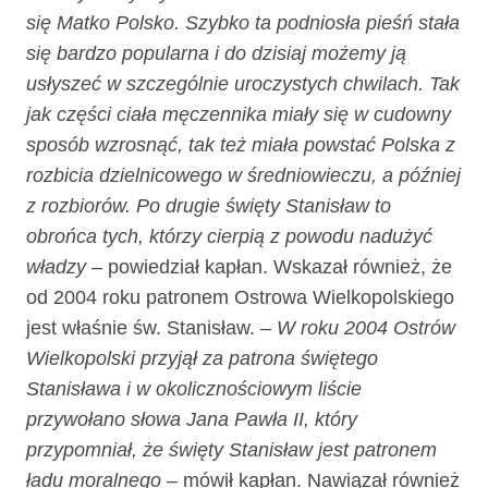
się Matko Polsko. Szybko ta podniosła pieśń stała
się bardzo popularna i do dzisiaj możemy ją
usłyszeć w szczególnie uroczystych chwilach. Tak
jak części ciała męczennika miały się w cudowny
sposób wzrosnąć, tak też miała powstać Polska z
rozbicia dzielnicowego w średniowieczu, a później
z rozbiorów. Po drugie święty Stanisław to
obrońca tych, którzy cierpią z powodu nadużyć
władzy
– powiedział kapłan. Wskazał również, że
od 2004 roku patronem Ostrowa Wielkopolskiego
jest właśnie św. Stanisław.
– W roku 2004 Ostrów
Wielkopolski przyjął za patrona świętego
Stanisława i w okolicznościowym liście
przywołano słowa Jana Pawła II, który
przypomniał, że święty Stanisław jest patronem
ładu moralnego
– mówił kapłan. Nawiązał również