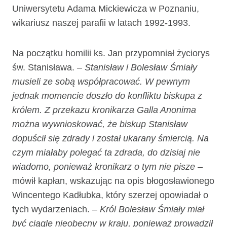
Uniwersytetu Adama Mickiewicza w Poznaniu,
wikariusz naszej parafii w latach 1992-1993.
Na początku homilii ks. Jan przypomniał życiorys
św. Stanisława.
– Stanisław i Bolesław Śmiały
musieli ze sobą współpracować. W pewnym
jednak momencie doszło do konfliktu biskupa z
królem. Z przekazu kronikarza Galla Anonima
można wywnioskować, że biskup Stanisław
dopuścił się zdrady i został ukarany śmiercią. Na
czym miałaby polegać ta zdrada, do dzisiaj nie
wiadomo, ponieważ kronikarz o tym nie pisze
–
mówił kapłan, wskazując na opis błogosławionego
Wincentego Kadłubka, który szerzej opowiadał o
tych wydarzeniach.
– Król Bolesław Śmiały miał
być ciągle nieobecny w kraju, ponieważ prowadził