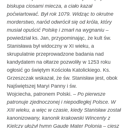
biskupa ciosami miecza, a ciało kazał
poćwiartować. Był rok 1079. Widząc to okrutne
morderstwo, naród odwrócił się od króla, który
musiał opuścić Polskę i zmarł na wygnaniu
–
powiedział ks. Jan, przypominając, że kult św.
Stanisława był widoczny w XI wieku, a
skrupulatnie przeprowadzone badania nad
kandydatem na ołtarze pozwoliły w 1253 roku
ogłosić go świętym Kościoła Katolickiego. Ks.
Grzeszczak wskazał, że św. Stanisław jest, obok
Najświętszej Maryi Panny i św.
Wojciecha, patronem Polski.
– Po pierwsze
patronuje zjednoczonej i niepodległej Polsce. W
XIII wieku, a więc w czasie, kiedy Stanisław został
kanonizowany, kanonik krakowski Wincenty z
Kielczy ułożył hymn Gaude Mater Polonia – ciesz