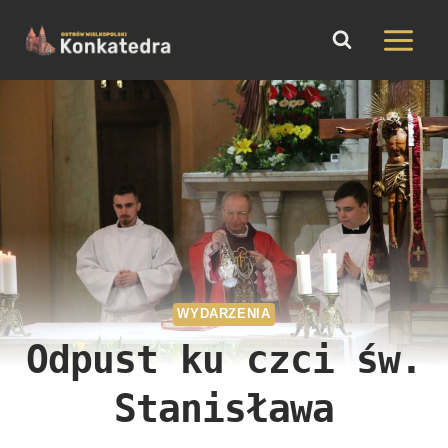
do
Przejdź
treści
do
treści
WYDARZENIA
Odpust ku czci św.
Stanisława