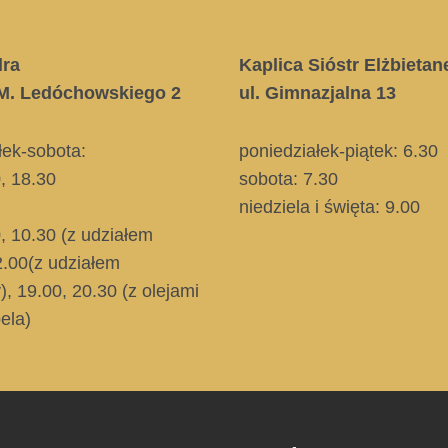
dra
Kaplica Sióstr Elżbietan
. M. Ledóchowskiego 2
ul. Gimnazjalna 13
łek-sobota:
poniedziałek-piątek: 6.30
0, 18.30
sobota: 7.30
niedziela i święta
: 9.00
0, 10.30
(z udziałem
2.00
(z udziałem
)
, 19.00, 20.30
(z olejami
ela)