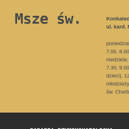
Msze św.
Konkate
ul. kard
poniedzia
7.00, 8.0
niedziela:
7.30, 9.0
dzieci)
, 1
młodzieży
św. Charb