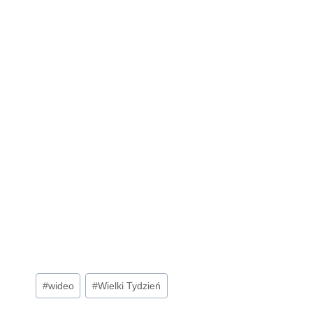
Tagi
#
wideo
#
Wielki Tydzień
wpisu: