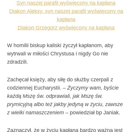
Syn naszej parafii wyświęcony na kapłana
Diakon Aleksy, syn naszej parafii wyświęcony na
kapłana
Diakon Grzegorz wyświęcony na kapłana
W homilii biskup kaliski życzył kapłanom, aby
wytrwali w miłości Chrystusa i nigdy Go nie
zdradzili.
Zachęcał księży, aby siłę do służby czerpali z
codziennej Eucharystii.
– Życzymy wam, byście
każdą Mszę św. odprawiali, jak Mszę św.
prymicyjną albo też jakby jedyną w życiu, zawsze
z wielki namaszczeniem
– powiedział bp Janiak.
Zaznaczył, że w życiu kapłana bardzo ważna jest