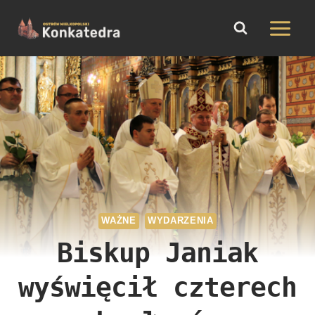
do
Przejdź
treści
do
treści
WAŻNE
WYDARZENIA
Biskup Janiak
wyświęcił czterech