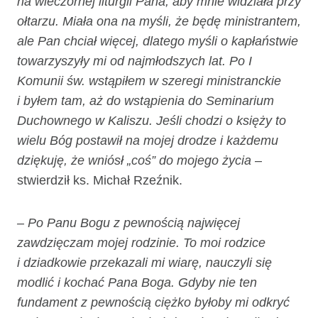
na wieczornej liturgii Pana, aby mnie widziała przy
ołtarzu. Miała ona na myśli, że będę ministrantem,
ale Pan chciał więcej, dlatego myśli o kapłaństwie
towarzyszyły mi od najmłodszych lat. Po I
Komunii św. wstąpiłem w szeregi ministranckie
i byłem tam, aż do wstąpienia do Seminarium
Duchownego w Kaliszu. Jeśli chodzi o księży to
wielu Bóg postawił na mojej drodze i każdemu
dziękuję, że wniósł „coś” do mojego życia
–
stwierdził ks. Michał Rzeźnik.
– Po Panu Bogu z pewnością najwięcej
zawdzięczam mojej rodzinie. To moi rodzice
i dziadkowie przekazali mi wiarę, nauczyli się
modlić i kochać Pana Boga. Gdyby nie ten
fundament z pewnością ciężko byłoby mi odkryć