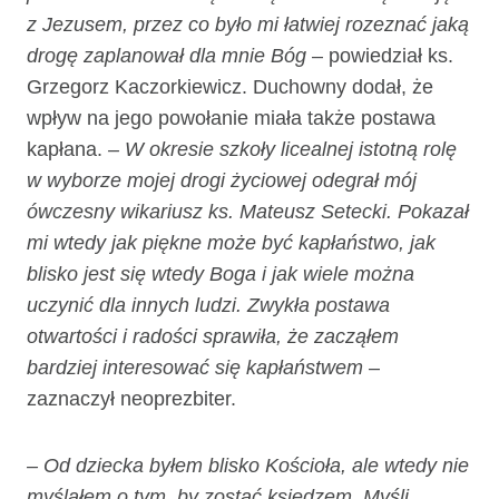
z Jezusem, przez co było mi łatwiej rozeznać jaką
drogę zaplanował dla mnie Bóg
– powiedział ks.
Grzegorz Kaczorkiewicz. Duchowny dodał, że
wpływ na jego powołanie miała także postawa
kapłana.
– W okresie szkoły licealnej istotną rolę
w wyborze mojej drogi życiowej odegrał mój
ówczesny wikariusz ks. Mateusz Setecki. Pokazał
mi wtedy jak piękne może być kapłaństwo, jak
blisko jest się wtedy Boga i jak wiele można
uczynić dla innych ludzi. Zwykła postawa
otwartości i radości sprawiła, że zacząłem
bardziej interesować się kapłaństwem
–
zaznaczył neoprezbiter.
– Od dziecka byłem blisko Kościoła, ale wtedy nie
myślałem o tym, by zostać księdzem. Myśli